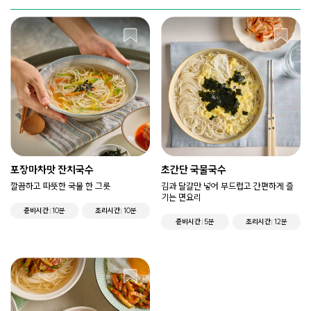
포장마차맛 잔치국수
초간단 국물국수
깔끔하고 따뜻한 국물 한 그릇
김과 달걀만 넣어 부드럽고 간편하게 즐
기는 면요리
준비시간
10분
조리시간
10분
준비시간
5분
조리시간
12분