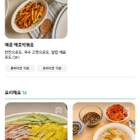
매콤 애호박볶음
반찬으로도, 국수 고명으로도, 덮밥 재료
로도 OK!
준비시간
10분
조리시간
15분
요리해요
16