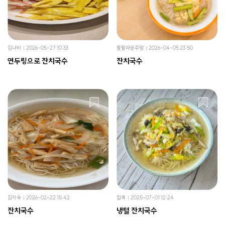
김나비
2026-05-27 10:33
랄랄라공주맘
2026-04-05 23:50
연두링으로 잔치국수
잔치국수
김지숙
2026-02-22 15:42
집쿡
2025-07-01 12:24
잔치국수
냉털 잔치국수