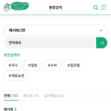
요리가
맛있어지는
부엌
통합검색
요리가
건강해지는
부엌
해시태그만
요리가
쉬워지는
부엌
전체
제목&내용만
추천검색어
재료만
국수
덮밥
수박
밀프랩
해시태그만
재료보관
전체
(19)
레시피
(3)
요리해요
(16)
레시피
3