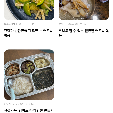
흑흑요리사
2024-11-19 13:51
장혜진
2023-08-24 13:11
건강한 반찬만들기 도전! - 애호박
초보도 할 수 있는 밑반찬 애호박 볶
볶음
음
윈실버
2026-03-23 13:59
정성가득, 엄마표 아기 반찬 만들기