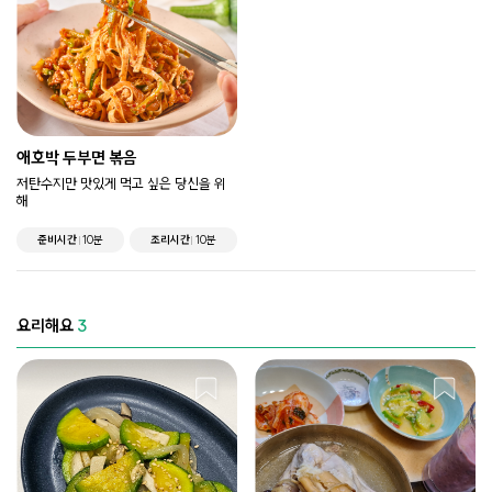
애호박 두부면 볶음
저탄수지만 맛있게 먹고 싶은 당신을 위
해
준비시간
10분
조리시간
10분
요리해요
3