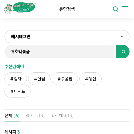
요리가
맛있어지는
부엌
통합검색
요리가
건강해지는
부엌
해시태그만
요리가
쉬워지는
부엌
전체
제목&내용만
추천검색어
재료만
감자
살림
볶음밥
생선
해시태그만
디저트
전체
(6)
레시피
(3)
요리해요
(3)
레시피
3