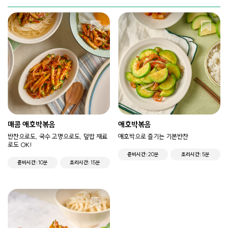
매콤 애호박볶음
애호박볶음
반찬으로도, 국수 고명으로도, 덮밥 재료
애호박으로 즐기는 기본반찬
로도 OK!
준비시간
20분
조리시간
5분
준비시간
10분
조리시간
15분