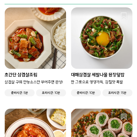
초간단 삼겹살조림
대패삼겹살 세발나물 된장덮밥
삼겹살 구워 만능소스만 부어주면 완성!
한 그릇으로 영양가득, 감칠맛 폭발
준비시간
5분
조리시간
10분
준비시간
10분
조리시간
15분