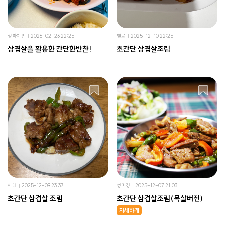
정라이언
2026-02-23 22:25
헬로
2025-12-10 22:25
삼겹살을 활용한 간단한반찬!
초간단 삼겹살조림
이레
2025-12-09 23:37
성미경
2025-12-07 21:03
초간단 삼겹살 조림
초간단 삼겹살조림(목살버전)
자세하게