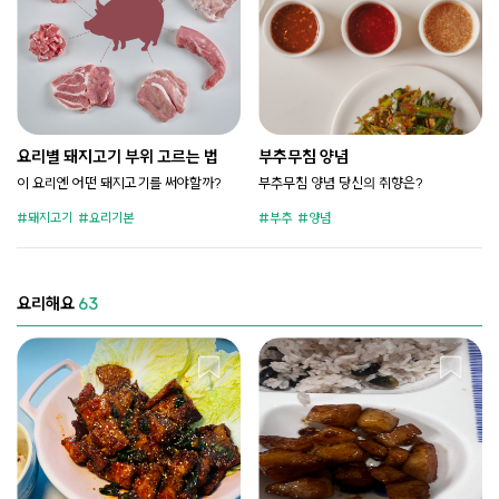
요리별 돼지고기 부위 고르는 법
부추무침 양념
이 요리엔 어떤 돼지고기를 써야할까?
부추무침 양념 당신의 취향은?
돼지고기
요리기본
부추
양념
요리해요
63