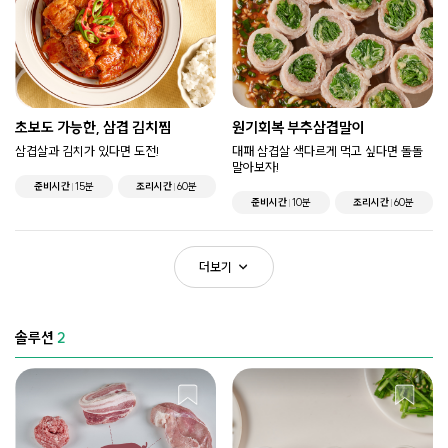
초보도 가능한, 삼겹 김치찜
원기회복 부추삼겹말이
삼겹살과 김치가 있다면 도전!
대패 삼겹살 색다르게 먹고 싶다면 돌돌
말아보자!
준비시간
15분
조리시간
60분
준비시간
10분
조리시간
60분
더보기
솔루션
2