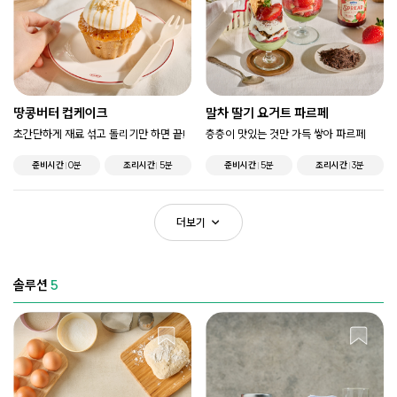
땅콩버터 컵케이크
말차 딸기 요거트 파르페
초간단하게 재료 섞고 돌리기만 하면 끝!
층층이 맛있는 것만 가득 쌓아 파르페
준비시간
0분
조리시간
5분
준비시간
5분
조리시간
3분
더보기
솔루션
5