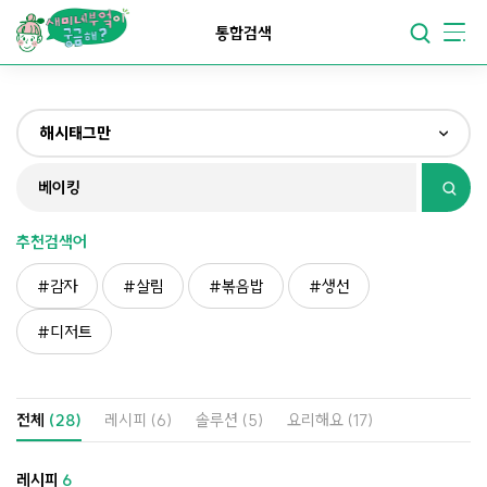
요리가
맛있어지는
부엌
통합검색
요리가
건강해지는
부엌
해시태그만
요리가
쉬워지는
부엌
전체
제목&내용만
추천검색어
재료만
감자
살림
볶음밥
생선
해시태그만
디저트
전체
(28)
레시피
(6)
솔루션
(5)
요리해요
(17)
레시피
6