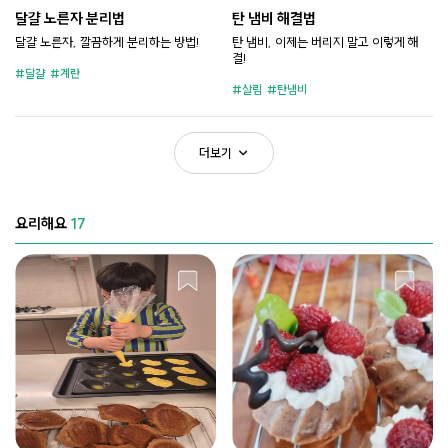
달걀 노른자 분리법
탄 냄비 해결법
달걀 노른자, 깔끔하게 분리하는 방법!
탄 냄비, 이제는 버리지 말고 이렇게 해
결!
달걀
계란
살림
탄냄비
더보기
요리해요
17