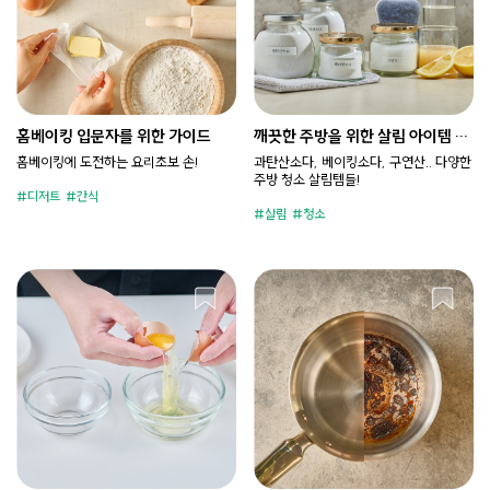
홈베이킹 입문자를 위한 가이드
깨끗한 주방을 위한 살림 아이템 구
별법
홈베이킹에 도전하는 요리초보 손!
과탄산소다, 베이킹소다, 구연산.. 다양한
주방 청소 살림템들!
디저트
간식
살림
청소