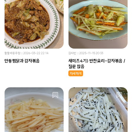
랄랄라공주맘
2026-03-22 22:14
김다빈
2025-11-15 20:33
안동찜닭과 감자볶음
새미즈4기) 반찬요리-감자볶음 /
질문 많음
자세하게