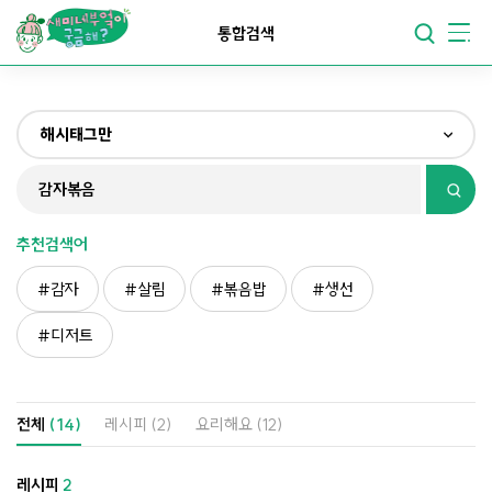
요리가
맛있어지는
부엌
통합검색
요리가
건강해지는
부엌
해시태그만
요리가
쉬워지는
부엌
전체
제목&내용만
추천검색어
재료만
감자
살림
볶음밥
생선
해시태그만
디저트
전체
(14)
레시피
(2)
요리해요
(12)
레시피
2