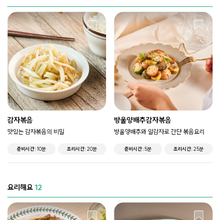
감자볶음
방울양배추감자볶음
맛있는 감자볶음의 비밀
방울양배추와 알감자로 간단 볶음요리
준비시간
10분
조리시간
20분
준비시간
5분
조리시간
25분
요리해요
12