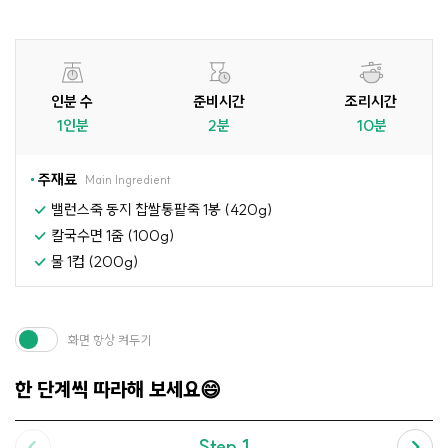
인분 수
준비시간
조리시간
1인분
2분
10분
주재료
Main Ingredient
밸런스죽 동지 찹쌀통팥죽 1봉 (420g)
칼국수면 1줌 (100g)
물 1컵 (200g)
화면 항상 켜두기
한 단계씩 따라해 보세요😄
Step.1