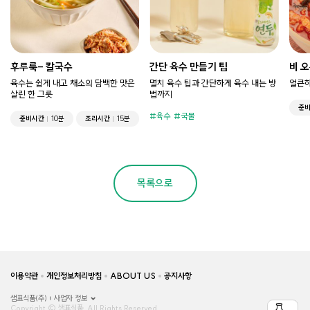
후루룩- 칼국수
간단 육수 만들기 팁
비 오
육수는 쉽게 내고 채소의 담백한 맛은
멸치 육수 팁과 간단하게 육수 내는 방
얼큰하
살린 한 그릇
법까지
준
육수
국물
준비시간
10분
조리시간
15분
목록으로
이용약관
개인정보처리방침
ABOUT US
공지사항
샘표식품(주)
사업자 정보
Copyright © 샘표식품, All Rights Reserved.