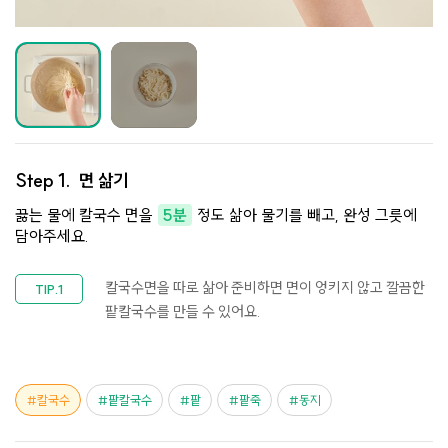
Step 1.
면 삶기
끓는 물에 칼국수 면을
5분
정도 삶아 물기를 빼고, 완성 그릇에
담아주세요.
칼국수면을 따로 삶아 준비하면 면이 엉키지 않고 깔끔한
팥칼국수를 만들 수 있어요.
칼국수
팥칼국수
팥
팥죽
동지