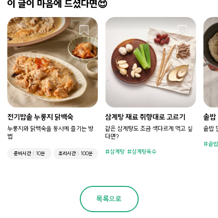
이 글이 마음에 드셨다면😍
전기밥솥 누룽지 닭백숙
삼계탕 재료 취향대로 고르기
솥밥
누룽지와 닭백숙을 동시에 즐기는 방
같은 삼계탕도 조금 색다르게 먹고 싶
솥밥 
법
다면?
솥밥
삼계탕
삼계탕육수
준비시간
10분
조리시간
100분
목록으로