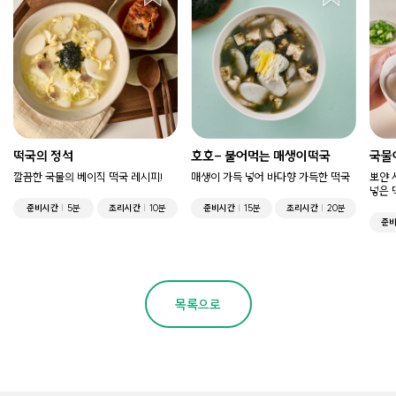
떡국의 정석
호호- 불어먹는 매생이떡국
국물
깔끔한 국물의 베이직 떡국 레시피!
매생이 가득 넣어 바다향 가득한 떡국
뽀얀 
넣은 
준비시간
5분
조리시간
10분
준비시간
15분
조리시간
20분
준
목록으로