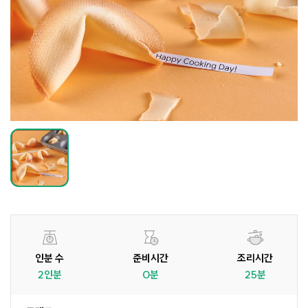
인분 수
준비시간
조리시간
2인분
0분
25분