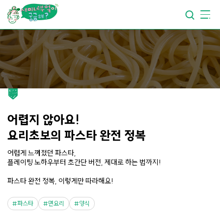
요리가
맛있어지는
부엌
요리가
건강해지는
부엌
요리가
쉬워지는
부엌
어렵지 않아요!
요리초보의 파스타 완전 정복
어렵게 느껴졌던 파스타,
플레이팅 노하우부터 초간단 버전, 제대로 하는 법까지!
파스타 완전 정복, 이렇게만 따라해요!
파스타
면요리
양식