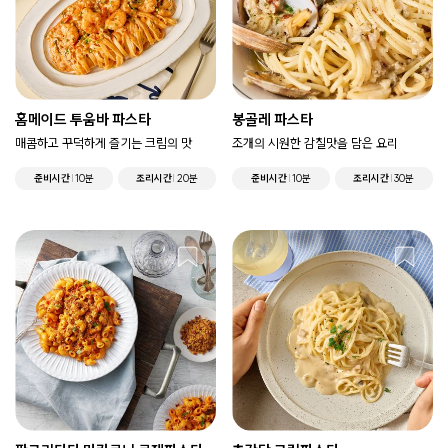
홈메이드 투움바 파스타
봉골레 파스타
매콤하고 꾸덕하게 즐기는 크림의 맛
조개의 시원한 감칠맛을 담은 요리
준비시간
10분
조리시간
20분
준비시간
10분
조리시간
30분