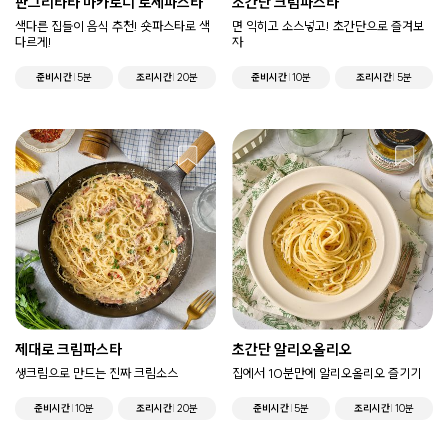
판그리타타 마카로니 로제파스타
초간단 크림파스타
색다른 집들이 음식 추천! 숏파스타로 색
면 익히고 소스넣고! 초간단으로 즐겨보
다르게!
자
준비시간
5분
조리시간
20분
준비시간
10분
조리시간
5분
제대로 크림파스타
초간단 알리오올리오
생크림으로 만드는 진짜 크림소스
집에서 10분만에 알리오올리오 즐기기
준비시간
10분
조리시간
20분
준비시간
5분
조리시간
10분