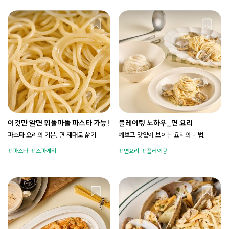
이것만 알면 휘뚤마뚤 파스타 가능!​
플레이팅 노하우_면 요리
파스타 요리의 기본, 면 제대로 삶기
예쁘고 맛있어 보이는 요리의 비법!
파스타
스파게티
면요리
플레이팅