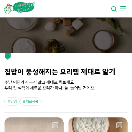
요리가
맛있어지는
부엌
요리가
건강해지는
부엌
요리가
쉬워지는
부엌
집밥이 풍성해지는 요리템 제대로 알기
주방 어딘가에 두지 말고 제대로 써보세요.
우리 집 식탁에 새로운 요리가 하나, 둘, 늘어날 거예요.
양념
재료사용