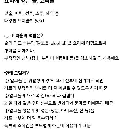
요리에 넣는 술, 요리술
맛술, 미림, 청주, 소주, 와인 등
다양한 요리술이 있죠!
👉
요리술의 역할은?
술의 대표 성분인 '알코올(alcohol)'을 요리에 더함으로써
향미를 더하거나,
부정적인 냄새(잡내, 누린내, 비린내 등)를 감소
시킬 때 사용해요.
💡왜 그럴까?
①'알코올'은 휘발성이 강해, 요리 전후에 첨가하게 되면
재료의 부정적인 냄새를 더 잘 휘발될 수 있도록 하기 때문
②알코올이 재료 속 산(acid)과 결합해
과일 향과 같은 향미성분으로 변화되어 풍미를 더해주기 때문
③알코올 성분이 맛 성분(당분, 아미노산, 산 등)을
재료 내부에 더 잘 흡수되게 해
육류의 조직감을 부드럽게 하는데 작용하기 때문