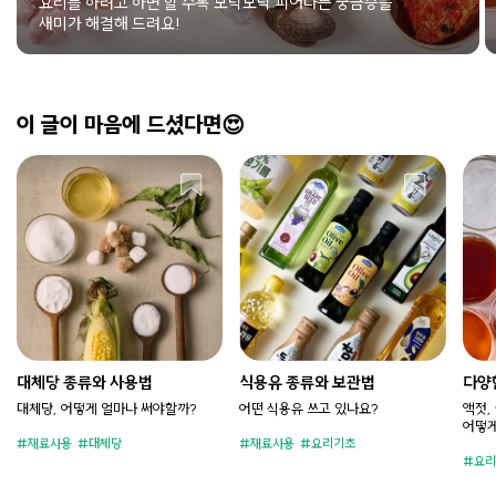
요리를 하려고 하면 할 수록 모락모락 피어나는 궁금증들
새미가 해결해 드려요!
이 글이 마음에 드셨다면😍
대체당 종류와 사용법
식용유 종류와 보관법
다양
법
대체당, 어떻게 얼마나 써야할까?
어떤 식용유 쓰고 있나요?​
액젓,
어떻게
재료사용
대체당
재료사용
요리기초
요리