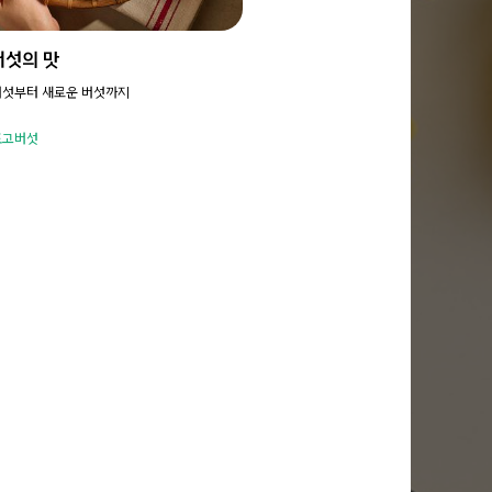
버섯의 맛
버섯부터 새로운 버섯까지
표고버섯