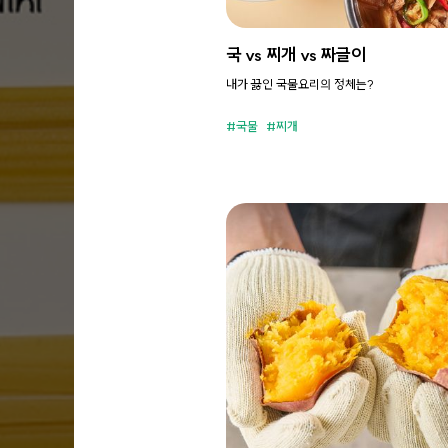
국 vs 찌개 vs 짜글이
내가 끓인 국물요리의 정체는?
국물
찌개