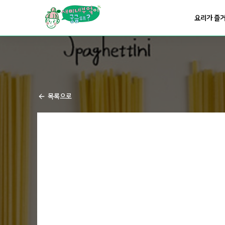
요리가
맛있어지는
부엌
요리가 즐
요리가
건강해지는
부엌
요리가
쉬워지는
부엌
목록으로