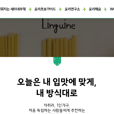
거워지는 새미네부엌
요리초보가이드
요리연구소
요리해요
W
오늘은 내 입맛에 맞게,
내 방식대로
자취러, 1인가구,
처음 독립하는 사람들에게 추천하는