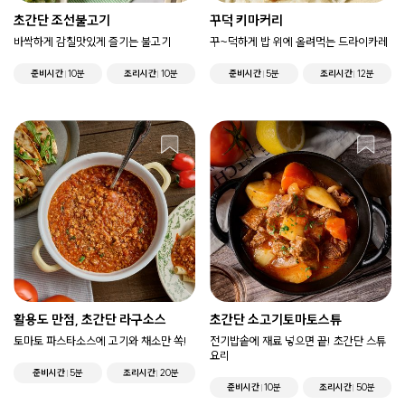
초간단 조선불고기
꾸덕 키마커리
바싹하게 감칠맛있게 즐기는 불고기
꾸~덕하게 밥 위에 올려먹는 드라이카레
준비시간
10분
조리시간
10분
준비시간
5분
조리시간
12분
활용도 만점, 초간단 라구소스
초간단 소고기토마토스튜
토마토 파스타소스에 고기와 채소만 쏙!
전기밥솥에 재료 넣으면 끝! 초간단 스튜
요리
준비시간
5분
조리시간
20분
준비시간
10분
조리시간
50분