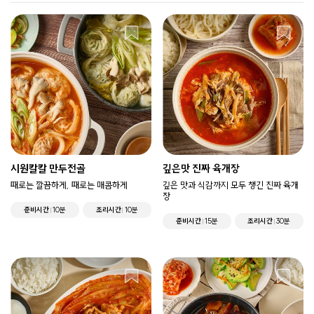
시원칼칼 만두전골
깊은맛 진짜 육개장
때로는 깔끔하게, 때로는 매콤하게
깊은 맛과 식감까지 모두 챙긴 진짜 육개
장
준비시간
10분
조리시간
10분
준비시간
15분
조리시간
30분