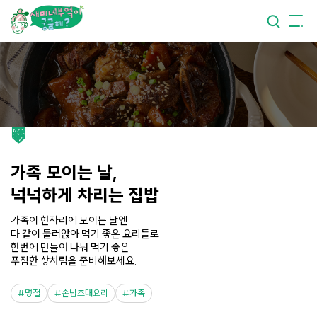
요리가
맛있어지는
부엌
요리가
건강해지는
부엌
요리가
쉬워지는
부엌
가족 모이는 날,
넉넉하게 차리는 집밥
가족이 한자리에 모이는 날엔
다 같이 둘러앉아 먹기 좋은 요리들로
한번에 만들어 나눠 먹기 좋은
푸짐한 상차림을 준비해보세요.
명절
손님초대요리
가족