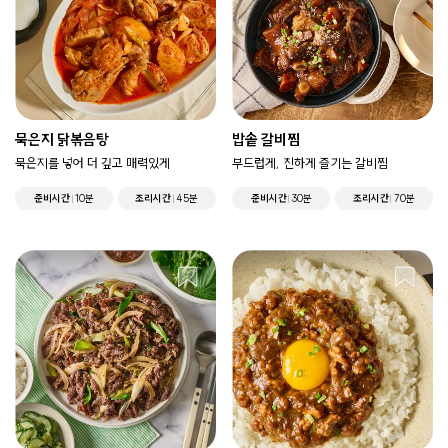
묵은지 닭볶음탕
밥솥 갈비찜
묵은지를 넣어 더 깊고 매력있게
부드럽게, 진하게 즐기는 갈비찜
준비시간
10분
조리시간
45분
준비시간
30분
조리시간
70분