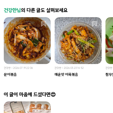
건강한님
의 다른 글도 살펴보세요
건강한
2026.07.19 22:06
건강한
2026.03.23 14:52
건강한
문어볶음
매운맛 어묵볶음
쌈무
이 글이 마음에 드셨다면😍