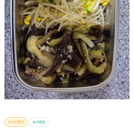
식비절약
비빔밥