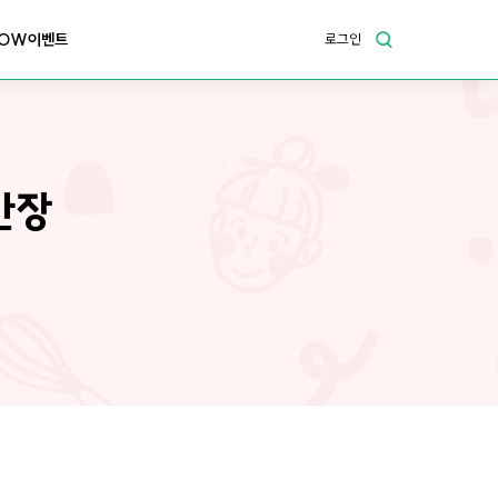
OW이벤트
로그인
간장