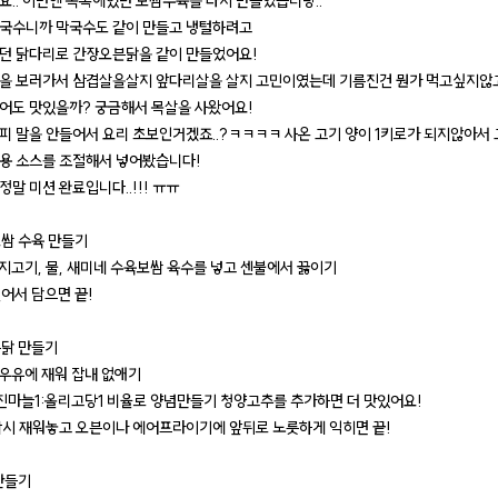
요.. 이번엔 목록에있던 보쌈수육을 다시 만들었습니당..
국수니까 막국수도 같이 만들고 냉털하려고
던 닭다리로 간장오븐닭을 같이 만들었어요!
을 보러가서 삼겹살을살지 앞다리살을 살지 고민이였는데 기름진건 뭔가 먹고싶지않고
어도 맛있을까? 궁금해서 목살을 사왔어요!
피 말을 안들어서 요리 초보인거겠죠..?ㅋㅋㅋㅋ 사온 고기 양이 1키로가 되지않아서
용 소스를 조절해서 넣어봤습니다!
말 미션 완료입니다..!!! ㅠㅠ
쌈 수육 만들기
 돼지고기, 물, 새미네 수육보쌈 육수를 넣고 센불에서 끓이기
썰어서 담으면 끝!
닭 만들기
 우유에 재워 잡내 없애기
:다진마늘1:올리고당1 비율로 양념만들기 청양고추를 추가하면 더 맛있어요!
 잠시 재워놓고 오븐이나 에어프라이기에 앞뒤로 노릇하게 익히면 끝!
만들기