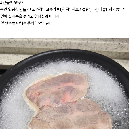
삶고 찬물에 헹구기
는동안 양념장 만들기! 고추장1, 고춧가루1,간장1,식초2,설탕1,다진마늘1, 참기름1, 깨
메밀면에 들기름을 뿌리고 양념장과 비비기
 깻잎 상추등 야채를 올려먹으면 끝!