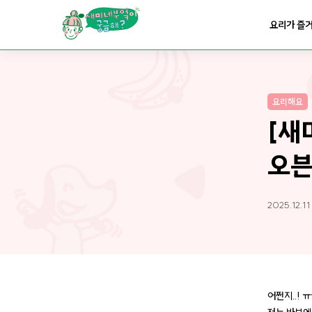
요리가
맛있어지는
부엌
요리가 즐
요리가
건강해지는
부엌
요리해요
요리가
쉬워지는
부엌
[새
오븐
2025.12.11
어쩐지..! 