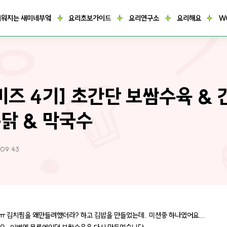
거워지는 새미네부엌
요리초보가이드
요리연구소
요리해요
W
미즈 4기] 초간단 보쌈수육 & 
닭 & 막국수
 09:43
ㅠㅠ 김치찜을 왜만들려했더라? 하고 김밥을 만들었는데.. 미션중 하나였어요....