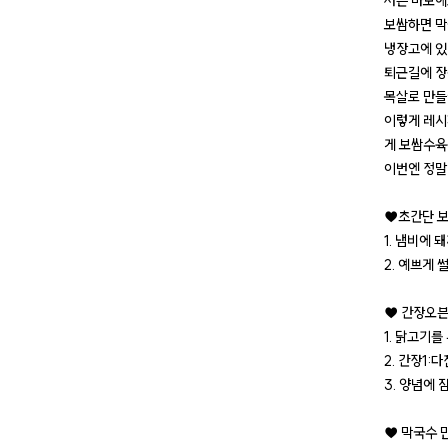
저는 바보에
보쌈하면 막
냉장고에 있
퇴근길에 장
목살로 만들
이렇게 레시
게 보쌈수육
이번엔 정말정
♥초간단 보
1. 냄비에
2. 예쁘게 
♥ 간장오븐
1. 닭고기를
2. 간장1
3. 양념에
♥ 막국수 