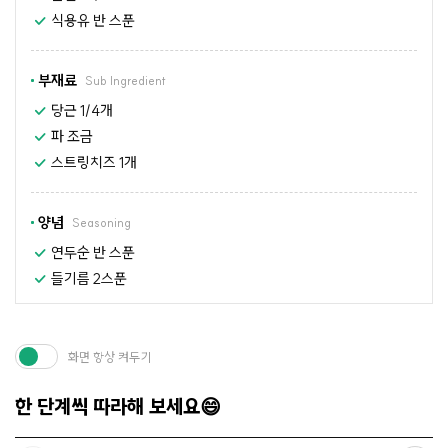
식용유 반 스푼
부재료
Sub Ingredient
당근 1/4개
파 조금
스트링치즈 1개
양념
Seasoning
연두순 반 스푼
들기름 2스푼
화면 항상 켜두기
한 단계씩 따라해 보세요😄