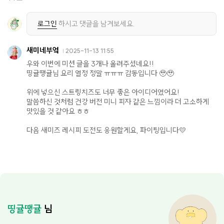
로그인
하시고 댓글을 남겨보세요.
새미네부엌
2025-11-13 11:55
우와 이번에 미션 글을 3개나 올려주셨네요!!
띵귤땡귤님 요리 열정 정말 ㅠㅠㅠ 감동입니다 🥹🥹
위에 넣으신 스트링치즈도 너무 좋은 아이디어였어요!
말씀하신 것처럼 건강 버전 미니 피자 같은 느낌이라 더 고소하게
맛있을 것 같아요 ㅎㅎ
다음 새미즈 레시피 도전도 응원할게요, 파이팅입니다💛
띵귤땡귤
님