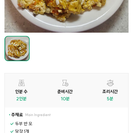
인분 수
준비시간
조리시간
2인분
10분
5분
주재료
Main Ingredient
두부 반 모
달걀 1개