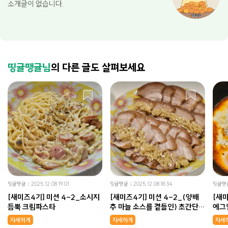
소개글이 없습니다.
띵귤땡귤님
의 다른 글도 살펴보세요
띵귤땡귤
2025.12.08 19:01
띵귤땡귤
2025.12.08 18:34
띵귤땡
[새미즈4기] 미션 4-2_소시지
[새미즈4기] 미션 4-2_(양배
[새미
듬뿍 크림파스타
추 마늘 소스를 곁들인) 초간단
에그
통삼겹&앞다리살 수육
자세하게
자세하게
자세