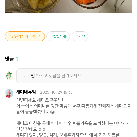
당근감자양파양배추
칼질연습
짜장
댓글
1
로그인
하시고 댓글을 남겨보세요.
새미네부엌
2025-10-29 16:37
안녕하세요 새미즈 푸꾸님!
이 글에서 어머니를 향한 마음이 너무 따뜻하게 전해져서 새미도 마
음이 뭉클해졌어요 😭
새미즈 미션을 통해 하나씩 배우며 즐거움을 느끼셨다는 이야기가
인상 깊네요 ㅎㅎ
게다가 양파, 당근, 감자, 양배추까지 한 번에 네 가지 재료를!