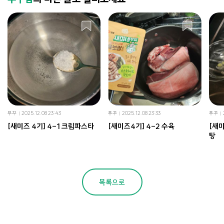
푸꾸
2025.12.08 23:43
푸꾸
2025.12.08 23:33
푸꾸
[새미즈 4기] 4-1 크림파스타
[새미즈4기] 4-2 수육
[새미
탕
목록으로