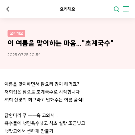
요리해요
요리해요
이 여름을 맞이하는 마음..."초계국수"
2025.07.25 20:54
여름을 맞이하면서 닭요리 많이 해먹죠?
저희집은 닭으로 초계국수로 시작합니다
져희 신랑이 최고라고 말해주는 여름 음식!
닭한마리 푸 ㅡㅡ욱 고와서...
육수물에 냉면육수넣고 식초 설탕 조금넣고
냉장고에서 션하개 만들기