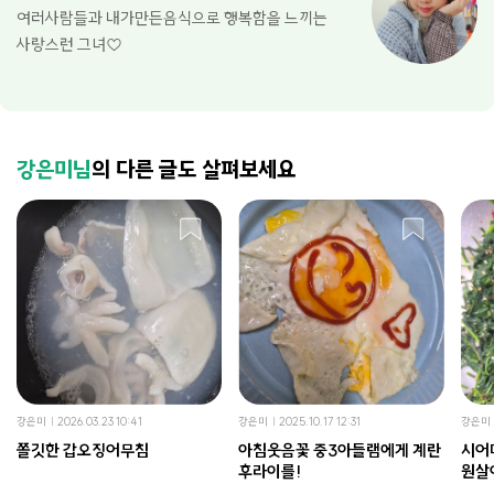
여러사람들과 내가만든음식으로 행복함을 느끼는
사랑스런 그녀♡
강은미님
의 다른 글도 살펴보세요
강은미
2026.03.23 10:41
강은미
2025.10.17 12:31
강은미
쫄깃한 갑오징어무침
아침웃음꽃 중3아들램에게 계란
시어
후라이를!
원살