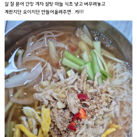
살 잘 뜯어 간장 겨자 설탕 마늘 식초 넣고 버무려놓고
계란지단 오이지단 만들어올려주면...캬!!!