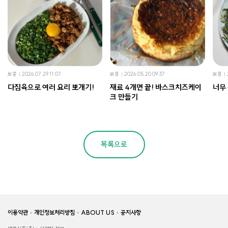
보콩
2026.07.29 11:07
보콩
2026.05.20 09:37
보콩
다짐육으로 여러 요리 뽀개기!
재료 4개면 끝! 바스크치즈케이
너무
크 만들기
목록으로
이용약관
개인정보처리방침
ABOUT US
공지사항