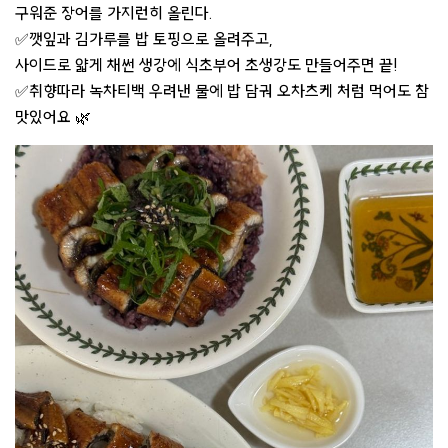
구워준 장어를 가지런히 올린다.
✅깻잎과 김가루를 밥 토핑으로 올려주고,
사이드로 얇게 채썬 생강에 식초부어 초생강도 만들어주면 끝!
✅취향따라 녹차티백 우려낸 물에 밥 담궈 오차츠케 처럼 먹어도 참
맛있어요 🌿