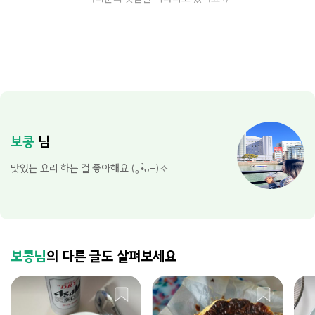
보콩
님
맛있는 요리 하는 걸 좋아해요 (｡•̀ᴗ-)✧
보콩님
의 다른 글도 살펴보세요