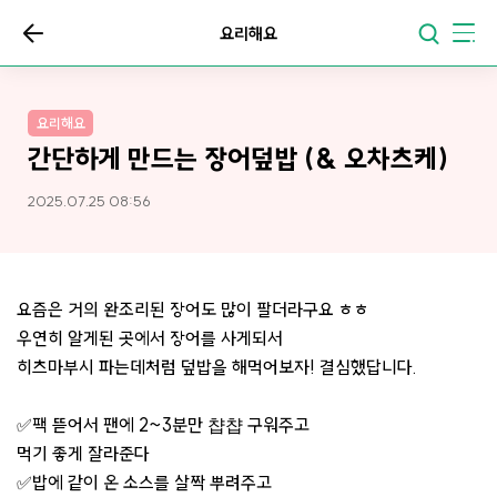
요리해요
요리해요
간단하게 만드는 장어덮밥 (& 오차츠케)
2025.07.25 08:56
요즘은 거의 완조리된 장어도 많이 팔더라구요 ㅎㅎ
우연히 알게된 곳에서 장어를 사게되서
히츠마부시 파는데처럼 덮밥을 해먹어보자! 결심했답니다.
✅팩 뜯어서 팬에 2~3분만 챱챱 구워주고
먹기 좋게 잘라준다
✅밥에 같이 온 소스를 살짝 뿌려주고