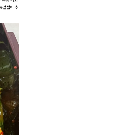
 봄동 이외
봄동겉절이 추