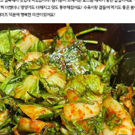
고 걸쭉해서 맛있게 먹었답니다! 봄기운이 느껴지는 요즈음 해먹기 좋은 겉절이예요 ~
살짝 더했더니 영양가도 더해지고 맛도 풍부해졌어요! 수육이랑 곁들여 먹기도 좋은 
새미즈 덕분에 행복한 미션이었어요!