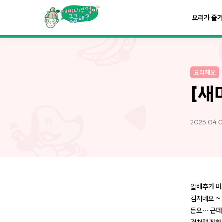
요리가
맛있어지는
부엌
요리가 즐
요리가
건강해지는
부엌
요리해요
요리가
쉬워지는
부엌
[새
2025.04.0
알배추가 마
김치네요 ~
든요… 근데