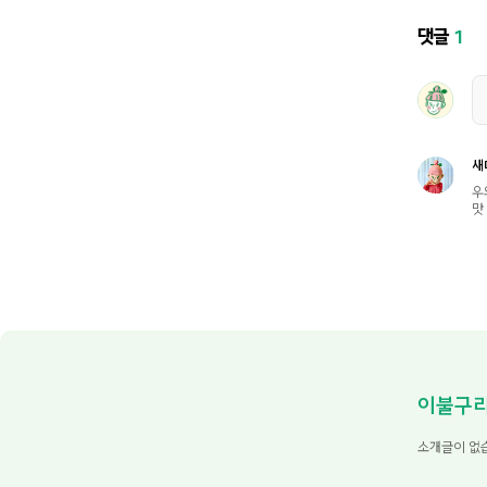
댓글
1
새
우
맛
이불구
소개글이 없