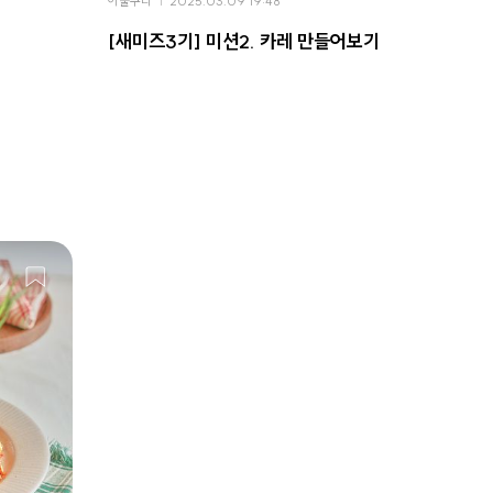
이불구리
2025.03.09 19:48
이불구리
[새미즈3기] 미션2. 카레 만들어보기
[새미