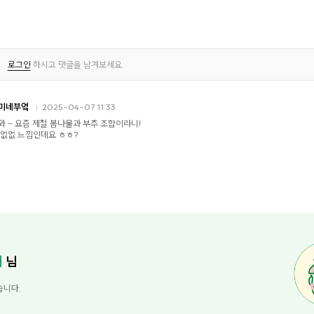
로그인
하시고 댓글을 남겨보세요.
미네부엌
2025-04-07 11:33
와 - 요즘 제철 봄나물과 부추 조합이라니!
 없없 느낌인데요 ㅎㅎ?
리
님
습니다.