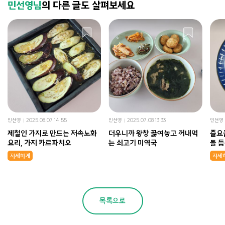
민선영님
의 다른 글도 살펴보세요
민선영
2025.08.07 14:55
민선영
2025.07.08 13:33
민선영
제철인 가지로 만드는 저속노화
더우니까 왕창 끓여놓고 꺼내먹
즐요
요리, 가지 카르파치오
는 쇠고기 미역국
돌 
자세하게
자세
목록으로