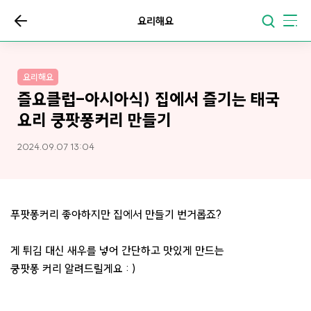
요리해요
요리해요
즐요클럽-아시아식) 집에서 즐기는 태국
요리 쿵팟퐁커리 만들기
2024.09.07 13:04
푸팟퐁커리 좋아하지만 집에서 만들기 번거롭죠?
게 튀김 대신 새우를 넣어 간단하고 맛있게 만드는
쿵팟퐁 커리 알려드릴게요 : )