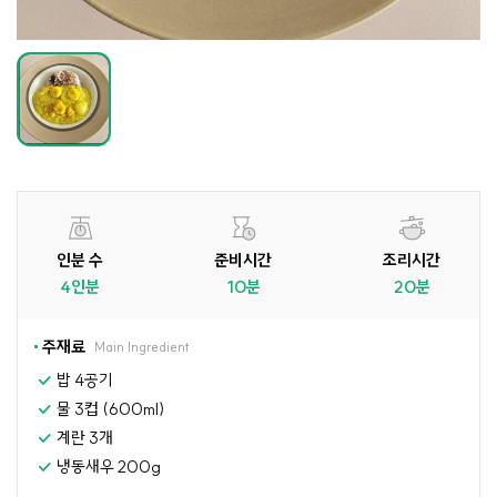
인분 수
준비시간
조리시간
4인분
10분
20분
주재료
Main Ingredient
밥 4공기
물 3컵 (600ml)
계란 3개
냉동새우 200g