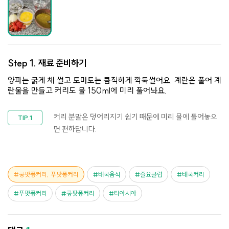
Step 1.
재료 준비하기
양파는 굵게 채 썰고 토마토는 큼직하게 깍둑썰어요. 계란은 풀어 계
란물을 만들고 커리도 물 150ml에 미리 풀어놔요.
커리 분말은 덩어리지기 쉽기 때문에 미리 물에 풀어놓으
면 편하답니다.
쿵팟퐁커리, 푸팟퐁커리
태국음식
즐요클럽
태국커리
푸팟퐁커리
쿵팟퐁커리
티아시아