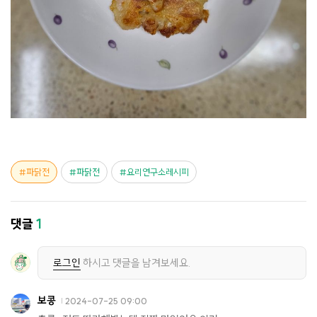
파닭전
파닭전
요리연구소레시피
댓글
1
로그인
하시고 댓글을 남겨보세요.
보콩
2024-07-25 09:00