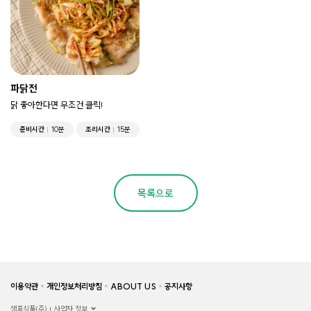
파닭전
닭 좋아한다면 무조건 클릭!
준비시간
10분
조리시간
15분
목록으로
이용약관
개인정보처리방침
ABOUT US
공지사항
샘표식품(주)
사업자 정보