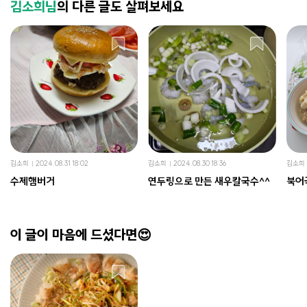
김소희님
의 다른 글도 살펴보세요
김소희
2024.08.31 18:02
김소희
2024.08.30 18:36
김소희
수제햄버거
연두링으로 만든 새우칼국수^^
북어
이 글이 마음에 드셨다면😍