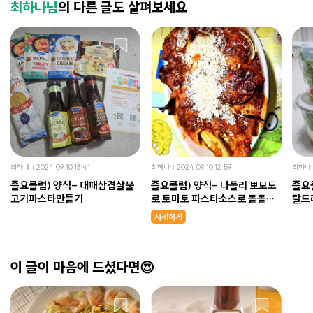
최하나님
의 다른 글도 살펴보세요
최하나
2024.09.10 13:41
최하나
2024.09.10 12:59
최하나
즐요클럽) 양식- 대패삼겹살불
즐요클럽) 양식- 나폴리 뽀모도
즐요
고기파스타만들기
로 토마토 파스타소스로 돌돌말
탈드
아 가지롤라티니 만들기!!
성
자세하게
이 글이 마음에 드셨다면😍