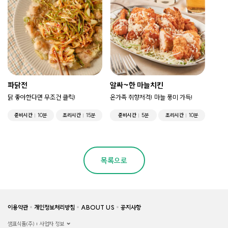
파닭전
알싸~한 마늘치킨
닭 좋아한다면 무조건 클릭!
온가족 취향저격! 마늘 풍미 가득!
준비시간
10분
조리시간
15분
준비시간
5분
조리시간
10분
목록으로
이용약관
개인정보처리방침
ABOUT US
공지사항
샘표식품(주)
사업자 정보