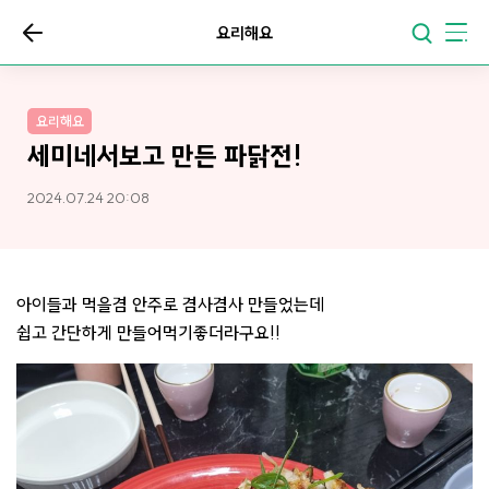
요리해요
요리해요
세미네서보고 만든 파닭전!
2024.07.24 20:08
아이들과 먹을겸 안주로 겸사겸사 만들었는데
쉽고 간단하게 만들어먹기좋더라구요!!