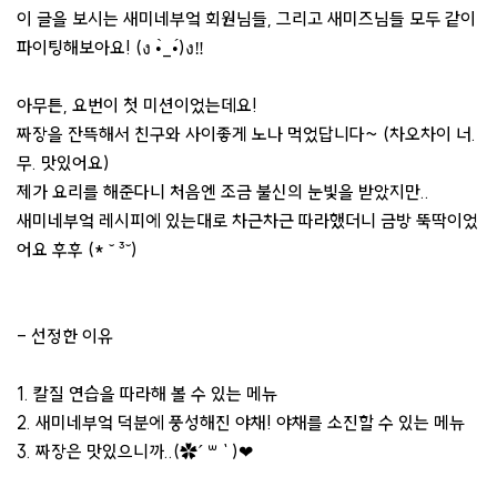
이 글을 보시는 새미네부엌 회원님들, 그리고 새미즈님들 모두 같이
파이팅해보아요! (ง •̀_•́)ง‼
아무튼, 요번이 첫 미션이었는데요!
짜장을 잔뜩해서 친구와 사이좋게 노나 먹었답니다~ (차오차이 너.
무. 맛있어요)
제가 요리를 해준다니 처음엔 조금 불신의 눈빛을 받았지만..
새미네부엌 레시피에 있는대로 차근차근 따라했더니 금방 뚝딱이었
어요 후후 (* ˘ ³˘)
- 선정한 이유
1. 칼질 연습을 따라해 볼 수 있는 메뉴
2. 새미네부엌 덕분에 풍성해진 야채! 야채를 소진할 수 있는 메뉴
3. 짜장은 맛있으니까..(✿︎´ ꒳ ` )❤︎