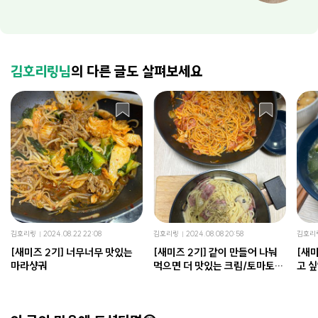
김호리링님
의 다른 글도 살펴보세요
김호리링
2024.08.22 22:08
김호리링
2024.08.08 20:58
김호리
[새미즈 2기] 너무너무 맛있는
[새미즈 2기] 같이 만들어 나눠
[새미
마라샹궈
먹으면 더 맛있는 크림/토마토
고 
스파게티