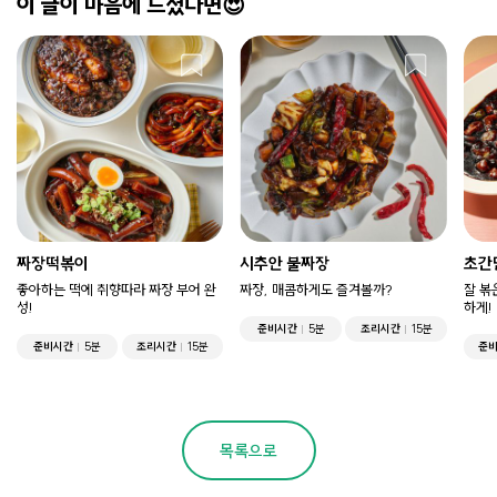
이 글이 마음에 드셨다면😍
짜장떡볶이
시추안 불짜장
초간
좋아하는 떡에 취향따라 짜장 부어 완
짜장, 매콤하게도 즐겨볼까?
잘 볶
성!
하게!
준비시간
5분
조리시간
15분
준비시간
5분
조리시간
15분
준
목록으로