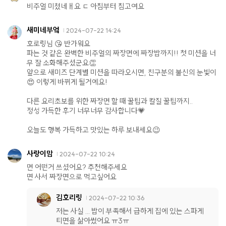
비주얼 미쳤네ㅐ요 ㄷ 아침부터 침고여요
새미네부엌
2024-07-22 14:24
호로링님 😘 반가워요
파는 것 같은 완벽한 비주얼의 짜장면에 짜장밥까지!! 첫 미션을 너
무 잘 소화해주셨군요👏
앞으로 새미즈 단계별 미션을 따라오시면, 친구분의 불신의 눈빛이
😍 이렇게 바뀌게 될거예요!
다른 요리초보를 위한 짜장면 할 때 꿀팁과 칼질 꿀팁까지..
정성 가득한 후기 너무너무 감사합니다💗
오늘도 행복 가득하고 맛있는 하루 보내세요😉
사랑이맘
2024-07-22 10:24
면 어떤거 쓰셨어요? 추천해주세요
면 사서 짜장면으로 먹고싶어요
김호리링
2024-07-22 10:36
저는 사실 ... 밥이 부족해서 급하게 집에 있는 스파게
티면을 삶아썼어요 ㅠ3ㅠ