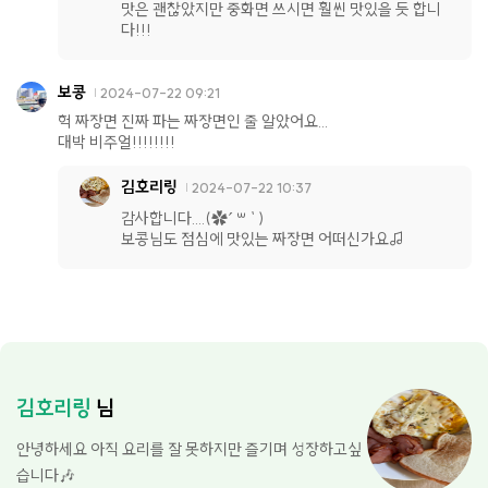
맛은 괜찮았지만 중화면 쓰시면 훨씬 맛있을 듯 합니
다!!!
보콩
2024-07-22 09:21
헉 짜장면 진짜 파는 짜장면인 줄 알았어요...
대박 비주얼!!!!!!!!
김호리링
2024-07-22 10:37
감사합니다....(✿︎´ ꒳ ` )
보콩님도 점심에 맛있는 짜장면 어떠신가요♬
김호리링
님
안녕하세요 아직 요리를 잘 못하지만 즐기며 성장하고싶
습니다🎶