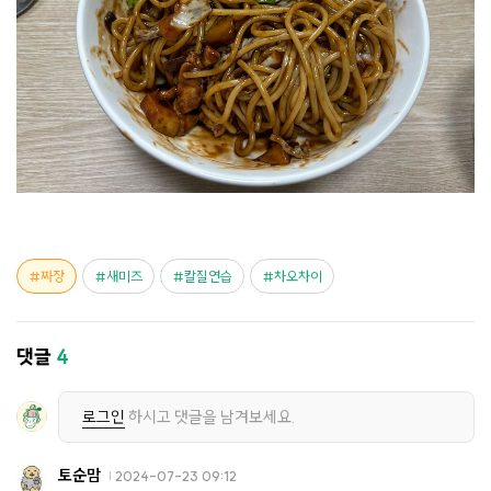
짜장
새미즈
칼질연습
차오차이
댓글
4
로그인
하시고 댓글을 남겨보세요.
토순맘
2024-07-23 09:12