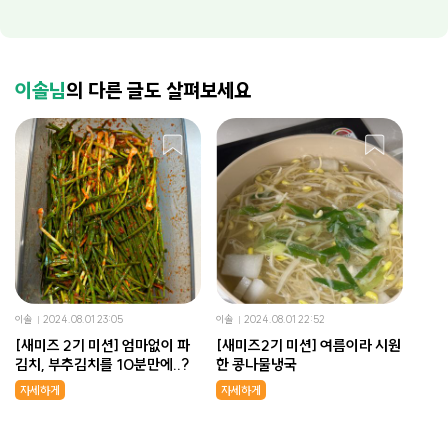
이솔님
의 다른 글도 살펴보세요
이솔
2024.08.01 23:05
이솔
2024.08.01 22:52
[새미즈 2기 미션] 엄마없이 파
[새미즈2기 미션] 여름이라 시원
김치, 부추김치를 10분만에..?
한 콩나물냉국
자세하게
자세하게