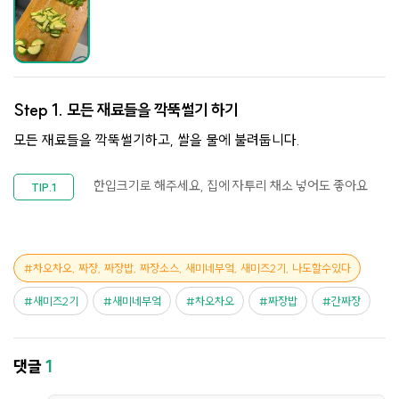
Step 1.
모든 재료들을 깍뚝썰기 하기
모든 재료들을 깍뚝썰기하고, 쌀을 물에 불려둡니다.
한입크기로 해주세요, 집에 자투리 채소 넣어도 좋아요
차오차오, 짜장, 짜장밥, 짜장소스, 새미네부엌, 새미즈2기, 나도할수있다
새미즈2기
새미네부엌
차오차오
짜장밥
간짜장
댓글
1