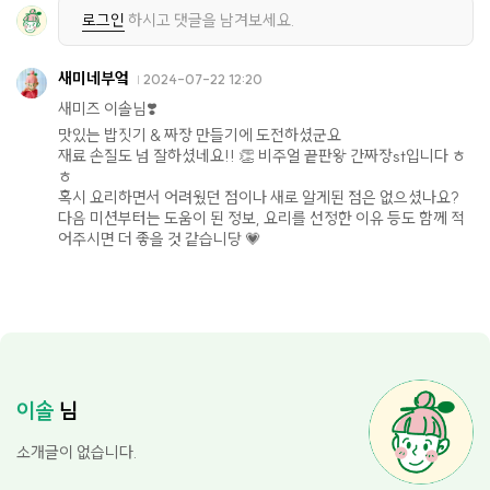
로그인
하시고 댓글을 남겨보세요.
새미네부엌
2024-07-22 12:20
새미즈 이솔님❣️
맛있는 밥짓기 & 짜장 만들기에 도전하셨군요
재료 손질도 넘 잘하셨네요!! 👏 비주얼 끝판왕 간짜장st입니다 ㅎ
ㅎ
혹시 요리하면서 어려웠던 점이나 새로 알게된 점은 없으셨나요?
다음 미션부터는 도움이 된 정보, 요리를 선정한 이유 등도 함께 적
어주시면 더 좋을 것 같습니당 💗
이솔
님
소개글이 없습니다.