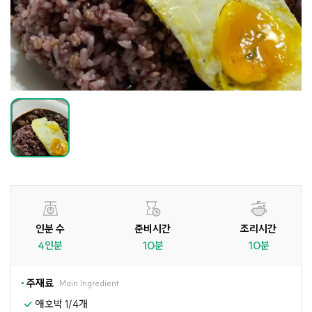
인분 수
준비시간
조리시간
4인분
10분
10분
주재료
Main Ingredient
애호박 1/4개