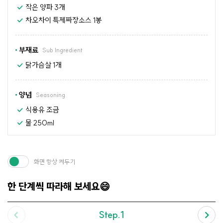
작은 양파 3개
차오차이 특제짜장소스 1봉
부재료
Sub Ingredient
닭가슴살 1개
양념
Seasoning
식용유 조금
물 250ml
화면 항상 켜두기
한 단계씩 따라해 보세요😄
Step.1