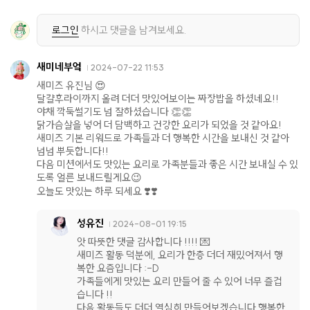
로그인
하시고 댓글을 남겨보세요.
새미네부엌
2024-07-22 11:53
새미즈 유진님 😍
달걀후라이까지 올려 더더 맛있어보이는 짜장밥을 하셨네요!!
야채 깍둑썰기도 넘 잘하셨습니다 👏👏
닭가슴살을 넣어 더 담백하고 건강한 요리가 되었을 것 같아요!
새미즈 기본 리워드로 가족들과 더 행복한 시간을 보내신 것 같아
넘넘 뿌듯합니다!!
다음 미션에서도 맛있는 요리로 가족분들과 좋은 시간 보내실 수 있
도록 얼른 보내드릴게요😉
오늘도 맛있는 하루 되세요 ❣️❣️
성유진
2024-08-01 19:15
앗 따뜻한 댓글 감사합니다 !!!! 💌
새미즈 활동 덕분에, 요리가 한층 더더 재밌어져서 행
복한 요즘입니다 :-D
가족들에게 맛있는 요리 만들어 줄 수 있어 너무 즐겁
습니다 !!
다음 활동들도 더더 열심히 만들어보겠습니다 행복한