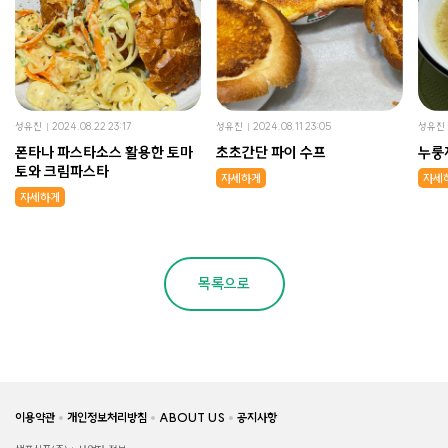
성유진
2024.08.22 23:17
성유진
2024.08.11 23:05
성유진
폰타나 파스타소스 활용한 토마
초초간단 파이 수프
누룽
토와 크림파스타
자세하게
자세
자세하게
목록으로
이용약관
개인정보처리방침
ABOUT US
공지사항