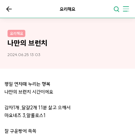
요리해요
요리해요
나만의 브런치
2024.06.25 13:03
평일 연차때 누리는 행복
나만의 브런치 시간이에요
감자1개 ,달걀2개 11분 삶고 으깨서
마요네즈 3,알룰로스1
잘 구운빵에 쓱쓱