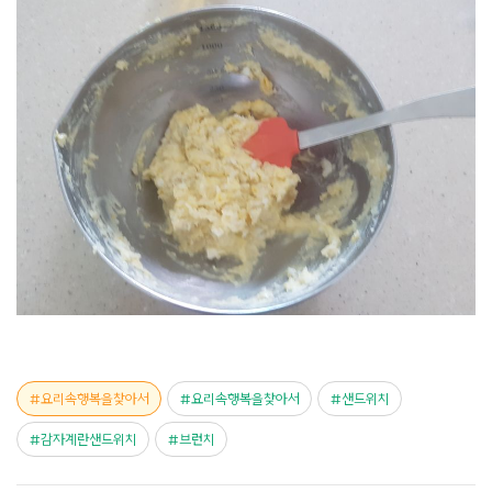
요리속행복을찾아서
요리속행복을찾아서
샌드위치
감자계란샌드위치
브런치