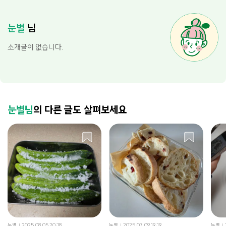
눈별
님
소개글이 없습니다.
눈별님
의 다른 글도 살펴보세요
눈별
2025.08.05 20:18
눈별
2025.07.09 19:19
눈별