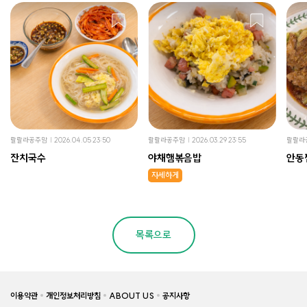
랄랄라공주맘
2026.04.05 23:50
랄랄라공주맘
2026.03.29 23:55
랄랄라
잔치국수
야채햄볶음밥
안동
자세하게
목록으로
이용약관
개인정보처리방침
ABOUT US
공지사항