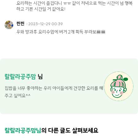
요리하는 시간이 즐겁다니 ㅠㅠ 같이 저녁으로 먹는 시간이 넘 행복
하고 기쁜 시간일 거 같아요!
씬씬
2023-12-29 00:39
우와 방과후 요리수업에 버거 2개 획득 부라보🍔🍔
랄랄라공주맘
님
집밥을 너무 좋아하는 우리 아이들에게 건강한 요리를 해
주고 싶어요^^
랄랄라공주맘님
의 다른 글도 살펴보세요