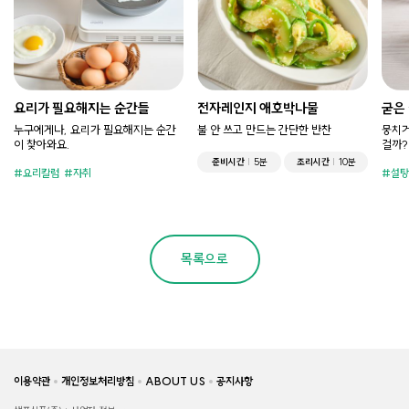
요리가 필요해지는 순간들
전자레인지 애호박나물
굳은
누구에게나, 요리가 필요해지는 순간
불 안 쓰고 만드는 간단한 반찬
뭉치거
이 찾아와요.
걸까?
준비시간
5분
조리시간
10분
요리칼럼
자취
설탕
목록으로
이용약관
개인정보처리방침
ABOUT US
공지사항