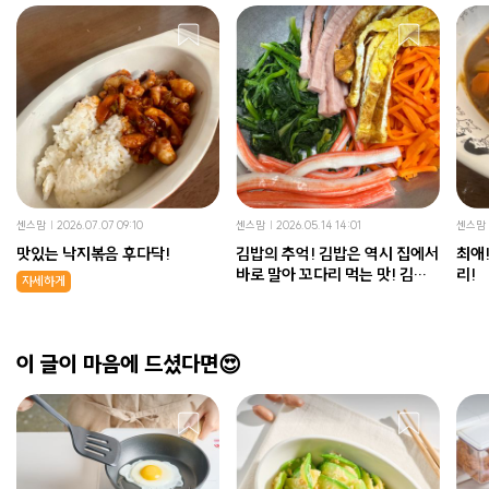
센스맘
2026.07.07 09:10
센스맘
2026.05.14 14:01
센스맘
맛있는 낙지볶음 후다닥!
김밥의 추억! 김밥은 역시 집에서
최애! 진짜 너무 맛있는 키
바로 말아 꼬다리 먹는 맛! 김밥
리!
자세하게
만들기!
이 글이 마음에 드셨다면😍