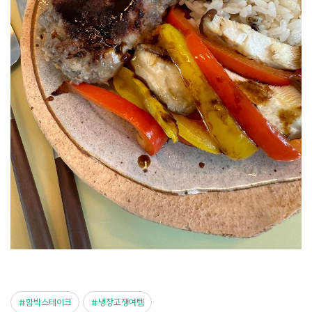
함박스테이크
냉장고쟁여템