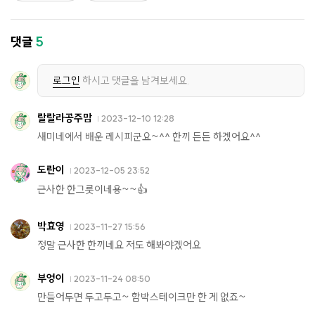
댓글
5
로그인
하시고 댓글을 남겨보세요.
랄랄라공주맘
2023-12-10 12:28
새미네에서 배운 레시피군요~^^ 한끼 든든 하겠어요^^
도란이
2023-12-05 23:52
근사한 한그릇이네용~~👍
박효영
2023-11-27 15:56
정말 근사한 한끼네요 저도 해봐야겠어요
부엉이
2023-11-24 08:50
만들어두면 두고두고~ 함박스테이크만 한 게 없죠~