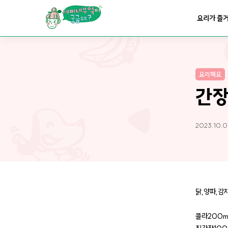
요리가
맛있어지는
부엌
요리가 즐
요리가
건강해지는
부엌
요리해요
요리가
쉬워지는
부엌
간
2023.10.0
닭,양파,감
콜라200m