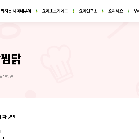
거워지는 새미네부엌
요리초보가이드
요리연구소
요리해요
W
장찜닭
6 19:59
자,파,당면
l