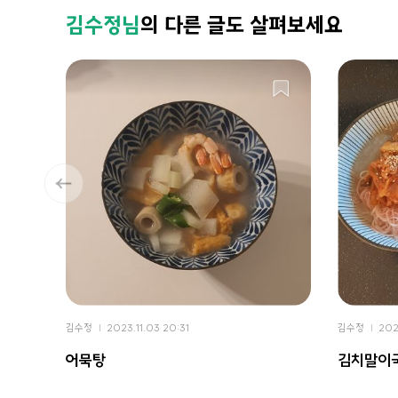
김수정님
의 다른 글도 살펴보세요
김수정
2023.11.03 20:31
김수정
202
어묵탕
김치말이