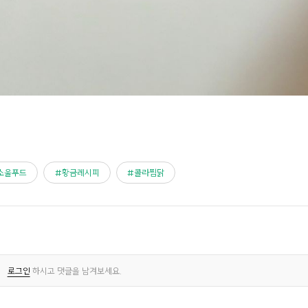
소울푸드
황금레시피
콜라찜닭
로그인
하시고 댓글을 남겨보세요.