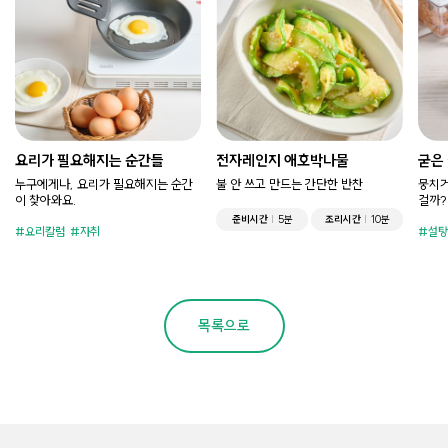
요리가 필요해지는 순간들
전자레인지 애호박나물
굳은
누구에게나, 요리가 필요해지는 순간
불 안 쓰고 만드는 간단한 반찬
뭉치거
이 찾아와요.
걸까?
준비시간
5분
조리시간
10분
요리칼럼
자취
설탕
목록으로