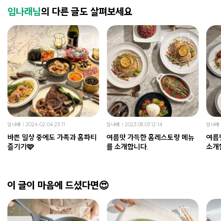
임나래님
의 다른 글도 살펴보세요
임나래
2024.02.04 23:11
임나래
2023.08.03 12:14
임나래
바쁜 일상 중에도 가족과 홈파티
여름맛 가득한 홈레스토랑 메뉴
여름
즐기기🩷
를 소개합니다.
소개
이 글이 마음에 드셨다면😍