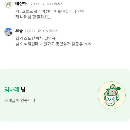
태진아
2022-12-07 08:57
헉...오늘도 플레이팅이 예술이십니다~^^
저 나래님 팬 할래요...
보콩
2022-12-06 15:46
헐 레스토랑 메뉴 같아용....
넘 이색적인데 시원하고 맛있을거 같군유 ㅎㅎ
임나래
님
소개글이 없습니다.