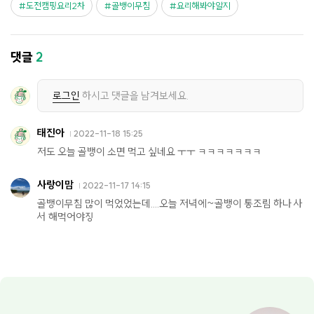
도전캠핑요리2차
골뱅이무침
요리해봐야알지
댓글
2
로그인
하시고 댓글을 남겨보세요.
태진아
2022-11-18 15:25
저도 오늘 골뱅이 소면 먹고 싶네요 ㅜㅜ ㅋㅋㅋㅋㅋㅋㅋ
사랑이맘
2022-11-17 14:15
골뱅이무침 많이 먹었었는데....오늘 저녁에~골뱅이 통조림 하나 사
서 해먹어야징