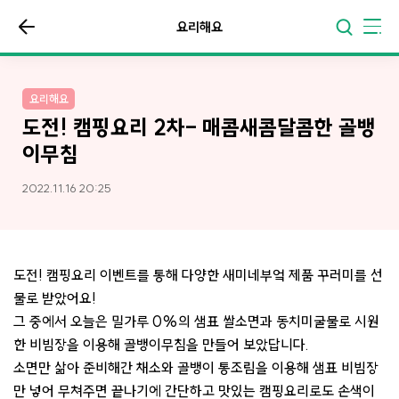
요리해요
요리해요
도전! 캠핑요리 2차- 매콤새콤달콤한 골뱅
이무침
2022.11.16 20:25
도전! 캠핑요리 이벤트를 통해 다양한 새미네부엌 제품 꾸러미를 선
물로 받았어요!
그 중에서 오늘은 밀가루 0%의 샘표 쌀소면과 동치미굴물로 시원
한 비빔장을 이용해 골뱅이무침을 만들어 보았답니다.
소면만 삶아 준비해간 채소와 골뱅이 통조림을 이용해 샘표 비빔장
만 넣어 무쳐주면 끝나기에 간단하고 맛있는 캠핑요리로도 손색이