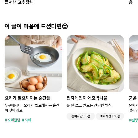
들어낸 고추잡채
음
이 글이 마음에 드셨다면😍
요리가 필요해지는 순간들
전자레인지 애호박나물
굳은
누구에게나, 요리가 필요해지는 순간
불 안 쓰고 만드는 간단한 반찬
뭉치거
이 찾아와요.
걸까?
준비시간
5분
조리시간
10분
요리칼럼
자취
설탕