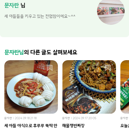
문자란
님
세 아들들을 키우고 있는 전업맘이에요~^^
문자란님
의 다른 글도 살펴보세요
문자란
2024.09.18 21:18
문자란
2024.09.17 20:05
문자란
세 아들 야식으로 후루루 뚝딱 만
해물쟁반짜장
오늘