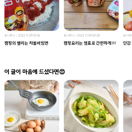
유니주니
2022.11.09 03:36
유니주니
2022.11.09 03:28
유니주
캠핑의 별미는 차돌비빔면
캠핑요리는 샘표로 간편하게!!!
단감 
이 글이 마음에 드셨다면😍