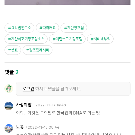
요리법연구소
따라해요
계란장조림
계란쇠고기장조림소스
계란소고기장조림
새미네부엌
샘표
장조림레시피
댓글
2
로그인
하시고 댓글을 남겨보세요.
사랑이맘
2022-11-17 14:48
이야....이것은 그야말로 한국인의 DNA로 아는 맛
보콩
2022-11-15 08:44