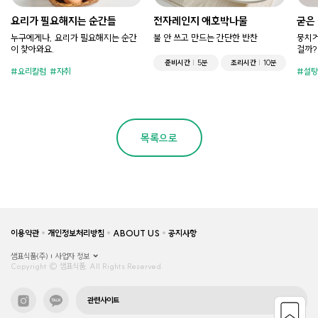
요리가 필요해지는 순간들
전자레인지 애호박나물
굳은
누구에게나, 요리가 필요해지는 순간
불 안 쓰고 만드는 간단한 반찬
뭉치거
이 찾아와요.
걸까?
준비시간
5분
조리시간
10분
요리칼럼
자취
설탕
목록으로
이용약관
개인정보처리방침
ABOUT US
공지사항
샘표식품(주)
사업자 정보
Copyright © 샘표식품, All Rights Reserved.
관련사이트