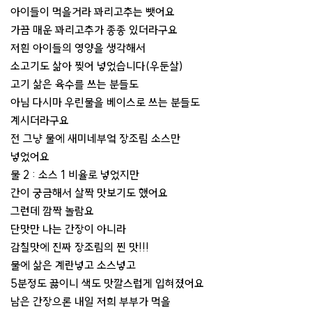
아이들이 먹을거라 꽈리고추는 뺏어요
가끔 매운 꽈리고추가 종종 있더라구요
저흰 아이들의 영양을 생각해서
소고기도 삶아 찢어 넣었습니다(우둔살)
고기 삶은 육수를 쓰는 분들도
아님 다시마 우린물을 베이스로 쓰는 분들도
계시더라구요
전 그냥 물에 새미네부엌 장조림 소스만
넣었어요
물 2 : 소스 1 비율로 넣었지만
간이 궁금해서 살짝 맛보기도 했어요
그런데 깜짝 놀람요
단맛만 나는 간장이 아니라
감칠맛에 진짜 장조림의 찐 맛!!!
물에 삶은 계란넣고 소스넣고
5분정도 끓이니 색도 맛깔스럽게 입혀졌어요
남은 간장으론 내일 저희 부부가 먹을