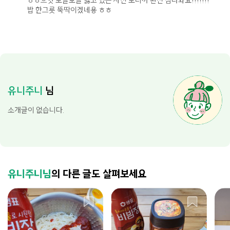
ㅎㅎ으앗 보글보글 끓고 있는 사진 보니까 완전 침나와요!!!!!!!
밥 한그릇 뚝딱이겠네용 ㅎㅎ
유니주니
님
소개글이 없습니다.
유니주니님
의 다른 글도 살펴보세요