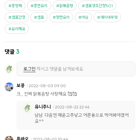
흥망페
흥한요리
닭볶음탕
샘표양조간장501
샘표간장
샘표
망한요리
아님
새미네부엌
요리해요
댓글
3
로그인
하시고 댓글을 남겨보세요.
보콩
2022-08-03 09:00
크,, 진짜 닭볶음탕 사랑해요 🥰🥰
유니주니
2022-08-22 22:46
냠냠. 다음엔 매운고추넣고 어른용으로 먹어봐야겠어
요^^
푸바오
2022-08-02 10:44