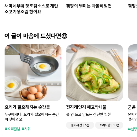
새미네부엌 장조림소스로 계란
캠핑의 별미는 차돌비빔면
캠핑
소고기장조림 했어요
이 글이 마음에 드셨다면😍
요리가 필요해지는 순간들
전자레인지 애호박나물
굳은
누구에게나, 요리가 필요해지는 순간
불 안 쓰고 만드는 간단한 반찬
뭉치거
이 찾아와요.
걸까?
준비시간
5분
조리시간
10분
요리칼럼
자취
설탕