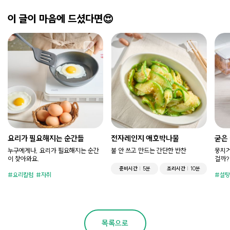
이 글이 마음에 드셨다면😍
요리가 필요해지는 순간들
전자레인지 애호박나물
굳은
누구에게나, 요리가 필요해지는 순간
불 안 쓰고 만드는 간단한 반찬
뭉치거
이 찾아와요.
걸까?
준비시간
5분
조리시간
10분
요리칼럼
자취
설탕
목록으로