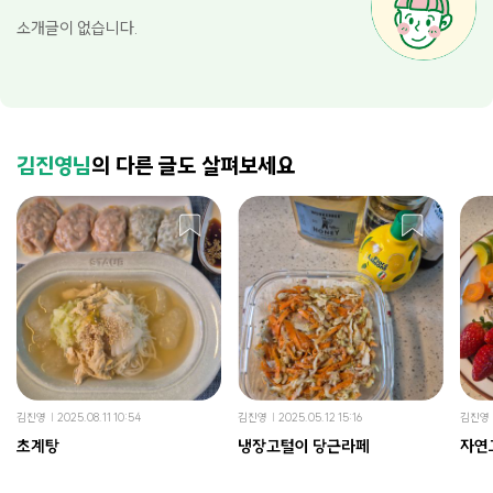
소개글이 없습니다.
김진영님
의 다른 글도 살펴보세요
김진영
2025.08.11 10:54
김진영
2025.05.12 15:16
김진영
초계탕
냉장고털이 당근라페
자연