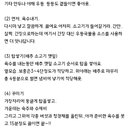
기타 만두나 야채 우동. 등등도 곁들이면 좋아욧..
(2) 먼저..육수내기..
다시마.넣고 깔끔하게..끓여요.어차피..소고기가 들어갈거라..간만..
살짝..간장으로하는데 여기서 간장 대신 우동국물용 소스를 사용하
면 더 맛나답니다.
(3) 탑쌓기(배추 소고기 깻잎)
육수를 내는동안 배추.깻잎.소고기 순서로 탑을 쌓아요.
옆모습..보충은3~4단정도가 적당하고..위아래는 배추로 마무리
총 4등분으로 썰면 냄비에 넣기에 적당해욧.
(4) 꾸미기
가장자리에 둥글게 탑을쌓고..
가운데는 숙주와 수제비
그리고 그위에 각종 버섯과 청경채를 올린뒤.,아까 준비한 육수를 붓
고 15분정도 끓이면 끝~!!