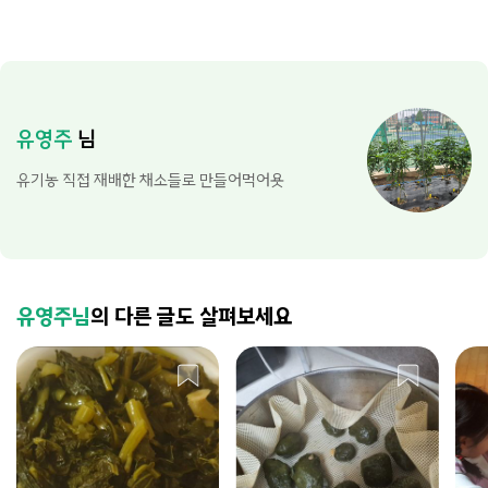
유영주
님
유기농 직접 재배한 채소들로 만들어먹어욧
유영주님
의 다른 글도 살펴보세요