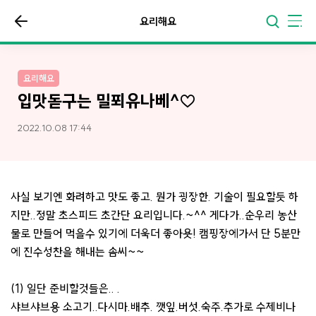
요리해요
요리해요
입맛돋구는 밀푀유나베^♡
2022.10.08 17:44
사실 보기엔 화려하고 맛도 좋고. 뭔가 굉장한. 기술이 필요할듯 하
지만..정말 초스피드 초간단 요리입니다.~^^ 게다가..순우리 농산
물로 만들어 먹을수 있기에 더욱더 좋아욧! 캠핑장에가서 단 5분만
에 진수성찬을 해내는 솜씨~~
(1) 일단 준비할것들은.. .
샤브샤브용 소고기..다시마.배추. 깻잎.버섯.숙주.추가로 수제비나