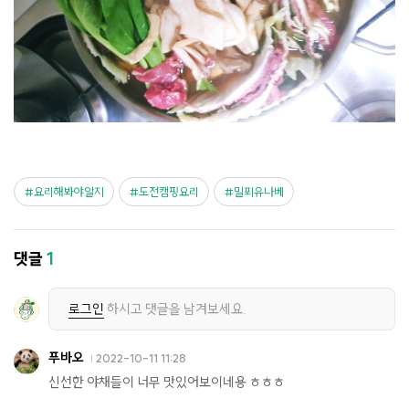
요리해봐야알지
도전캠핑요리
밀푀유나베
댓글
1
로그인
하시고 댓글을 남겨보세요.
푸바오
2022-10-11 11:28
신선한 야채들이 너무 맛있어보이네용 ㅎㅎㅎ