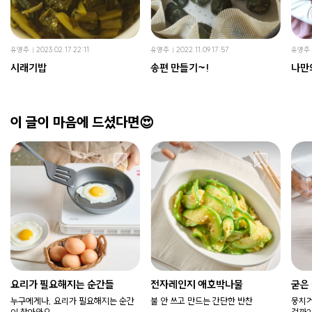
유영주
2023.02.17 22:11
유영주
2022.11.09 17:57
유영주
시래기밥
송편 만들기~!
나만
이 글이 마음에 드셨다면😍
요리가 필요해지는 순간들
전자레인지 애호박나물
굳은
누구에게나, 요리가 필요해지는 순간
불 안 쓰고 만드는 간단한 반찬
뭉치거