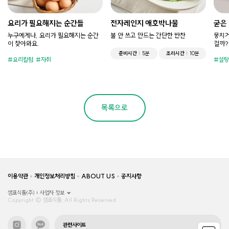
요리가 필요해지는 순간들
전자레인지 애호박나물
굳은
누구에게나, 요리가 필요해지는 순간
불 안 쓰고 만드는 간단한 반찬
뭉치거
이 찾아와요.
걸까?
준비시간
5분
조리시간
10분
요리칼럼
자취
설탕
목록으로
이용약관
개인정보처리방침
ABOUT US
공지사항
샘표식품(주)
사업자 정보
Copyright © 샘표식품, All Rights Reserved.
관련사이트