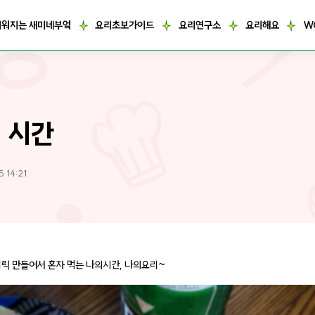
거워지는 새미네부엌
요리초보가이드
요리연구소
요리해요
W
 시간
 14:21
리릭 만들어서 혼자 먹는 나의시간, 나의요리~