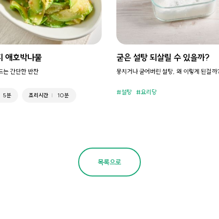
지 애호박나물
굳은 설탕 되살릴 수 있을까?
만드는 간단한 반찬
뭉치거나 굳어버린 설탕, 왜 이렇게 된걸까
설탕
요리당
5분
조리시간
10분
목록으로