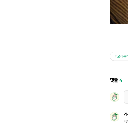
요리를
댓글
4
김
육