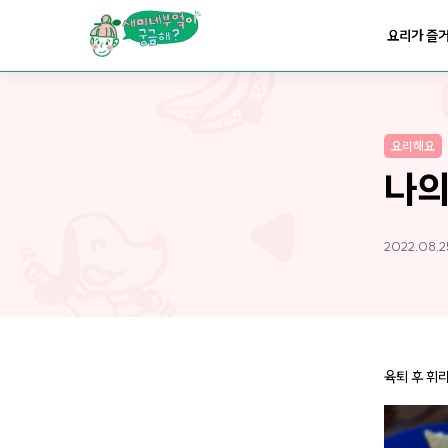
요리가
맛있어지는
부엌
요리가 즐
요리가
건강해지는
부엌
요리해요
요리가
쉬워지는
부엌
나의
2022.08.25
육퇴 후 휘