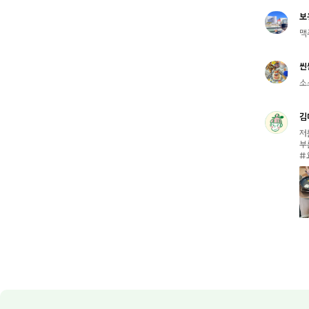
보
맥
씬
소
김
저
부
#