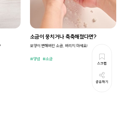
소금이 뭉치거나 축축해졌다면?
시원새
?
모양이 변해버린 소금, 버리지 마세요!
휘리릭 냉
양념
소금
준비시
스크랩
공유하기