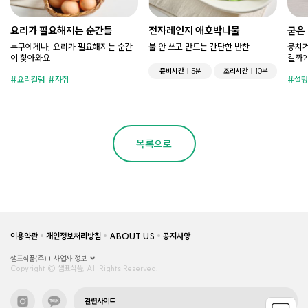
요리가 필요해지는 순간들
전자레인지 애호박나물
굳은
누구에게나, 요리가 필요해지는 순간
불 안 쓰고 만드는 간단한 반찬
뭉치거
이 찾아와요.
걸까?
준비시간
5분
조리시간
10분
요리칼럼
자취
설탕
목록으로
이용약관
개인정보처리방침
ABOUT US
공지사항
샘표식품(주)
사업자 정보
Copyright © 샘표식품, All Rights Reserved.
관련사이트