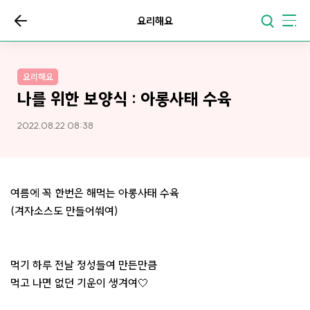
요리해요
요리해요
나를 위한 보양식 : 아롱사태 수육
2022.08.22 08:38
여름에 꼭 한번은 해먹는 아롱사태 수육
(겨자소스도 만들어쒀여)
먹기 하루 전날 정성들여 만든만큼
먹고 나면 없던 기운이 생겨여🤍