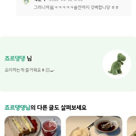
그러니까욬ㅋㅋㅋㅋㅋ술잔까지 갓벽합니당 ㅎㅎ
죠르댕댕
님
요리하는게 즐거워요👩🏻‍🍳
죠르댕댕님
의 다른 글도 살펴보세요