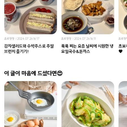
죠르댕댕
2024.07.26 16:17
죠르댕댕
2024.07.26 16:11
죠르댕
감자샐러드와 수박주스로 주말
푹푹 찌는 요즘 날씨에 시원한 냉
초보
브런치 즐기기!
모밀국수&돈까스
💖
이 글이 마음에 드셨다면😍