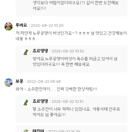
생각보다 어렵지않더라구요(?) 같이 한번 도전해보
아요!!!!
푸바오
2022-08-22 10:20
저 하얀게 노루궁댕이 버섯인가요~? ㅎㅎㅎ 넘 맛있고 건강해보이
네용 ㅎㅎㅎ
죠르댕댕
2022-08-22 10:52
맞아요 노루궁댕이버섯이 육수를 머금고 있어서 넘
맛있더라구요!!! 꼭 한번 해보세요
보콩
2022-08-22 08:48
와아 - 소주한잔까지.......진짜 갓벽한 한상차림!!!
죠르댕댕
2022-08-22 10:51
핳 소주잔이 너무 떡하니 있었나요.. 아롱사태 안주로
먹어도 넘 좋아요!!!
태진아
2022-08-22 16:36