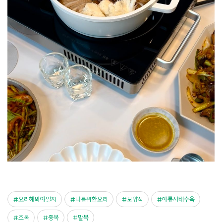
요리해봐야알지
나를위한요리
보양식
아롱사태수육
초복
중복
말복