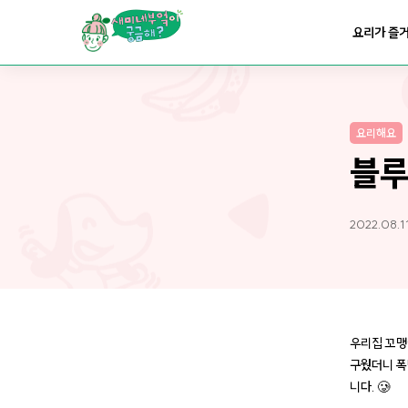
요리가
맛있어지는
부엌
요리가 즐
요리가
건강해지는
부엌
요리해요
요리가
쉬워지는
부엌
블루
2022.08.11
우리집 꼬맹
구웠더니 폭
니다. 🥲