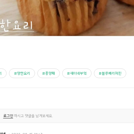
리
망한요리
흥망패
새미네부엌
블루베리머핀
로그인
하시고 댓글을 남겨보세요.
이네