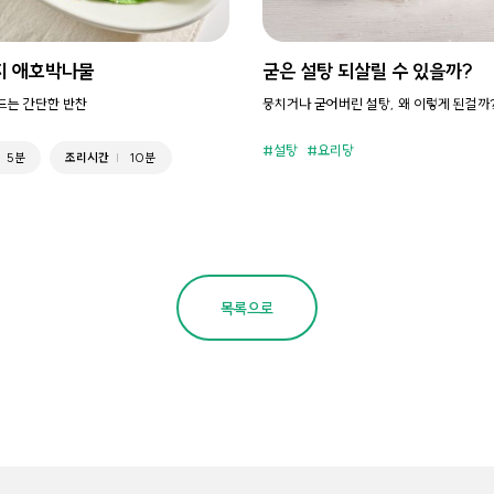
지 애호박나물
굳은 설탕 되살릴 수 있을까?
만드는 간단한 반찬
뭉치거나 굳어버린 설탕, 왜 이렇게 된걸까
설탕
요리당
5분
조리시간
10분
목록으로