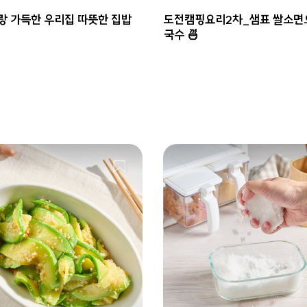
랑 가득한 우리집 따뜻한 집밥
도전캠핑요리2차_샘표 쌀소면
국수 🍜