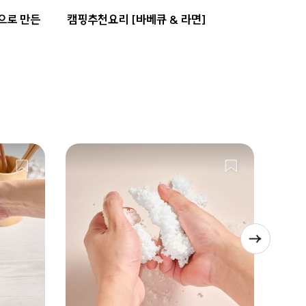
으로 만든
캠핑추천요리 [바베큐 & 라면]
초간