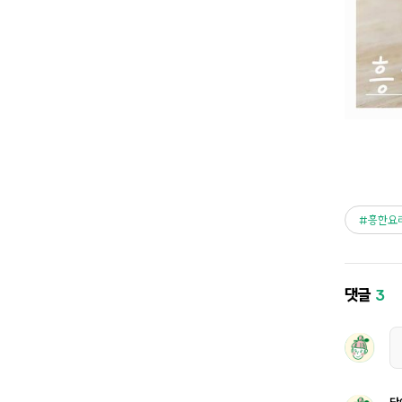
흥한요
댓글
3
단