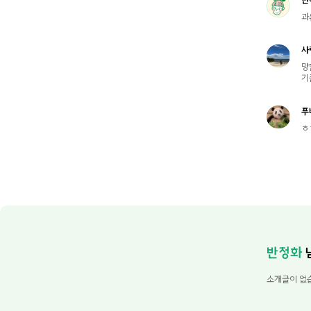
과
사
망
기
푸
ㅎ
반정화
소개글이 없