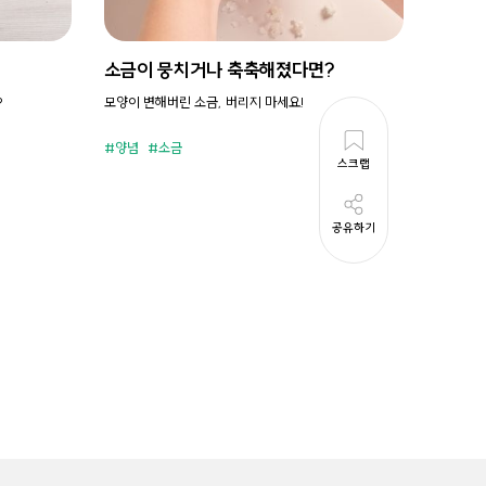
소금이 뭉치거나 축축해졌다면?
시원새
?
모양이 변해버린 소금, 버리지 마세요!
휘리릭 냉
양념
소금
준비시
스크랩
공유하기