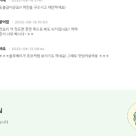
2022-08-15 21:47
유불급이군요!!! 머핀을 구으시고 대단하세요!
랑이맘
2022-08-12 10:50
한요리 저 정도면 흥한 쪽으로 봐도 되지않나요? 하하
준이 너무 쎄시다~ㅎㅎ
바오
2022-08-12 08:44
ㅎㅎㅎ블루베리가 초코처럼 보이기도 하네요! 그래두 맛있어보여용 ㅎㅎㅎ
님
습니다.