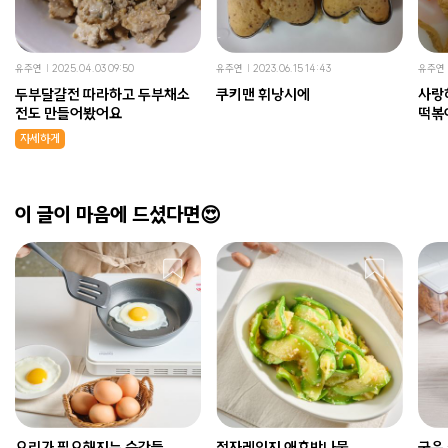
유주연
2025.04.03 09:50
유주연
2023.06.15 14:43
유주연
두부달걀전 따라하고 두부채소
쿠키맨 휘낭시에
사랑하는
전도 만들어봤어요
떡볶
자세하게
이 글이 마음에 드셨다면😍
요리가 필요해지는 순간들
전자레인지 애호박나물
굳은