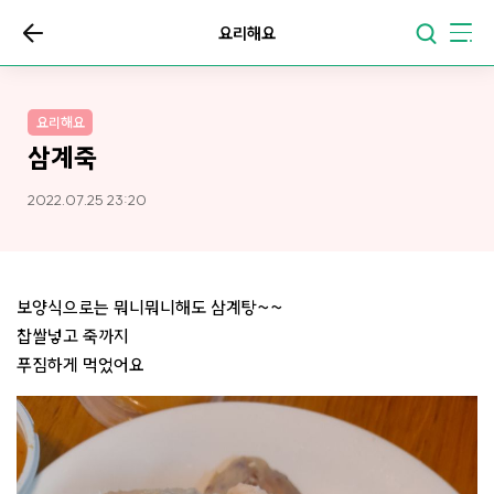
요리해요
요리해요
삼계죽
2022.07.25 23:20
보양식으로는 뭐니뭐니해도 삼계탕~~
찹쌀넣고 죽까지
푸짐하게 먹었어요