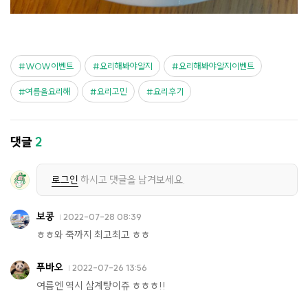
WOW이벤트
요리해봐야알지
요리해봐야알지이벤트
여름을요리해
요리고민
요리후기
댓글
2
로그인
하시고 댓글을 남겨보세요.
보콩
2022-07-28 08:39
ㅎㅎ와 죽까지 최고최고 ㅎㅎ
푸바오
2022-07-26 13:56
여름엔 역시 삼계탕이쥬 ㅎㅎㅎ!!