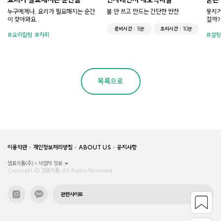
누구에게나, 요리가 필요해지는 순간
불 안 쓰고 만드는 간단한 반찬
뭉치거
이 찾아와요.
걸까?
준비시간
5분
조리시간
10분
요리칼럼
자취
설탕
목록으로
이용약관
개인정보처리방침
ABOUT US
공지사항
샘표식품(주)
사업자 정보
Copyright © 샘표식품, All Rights Reserved.
관련사이트