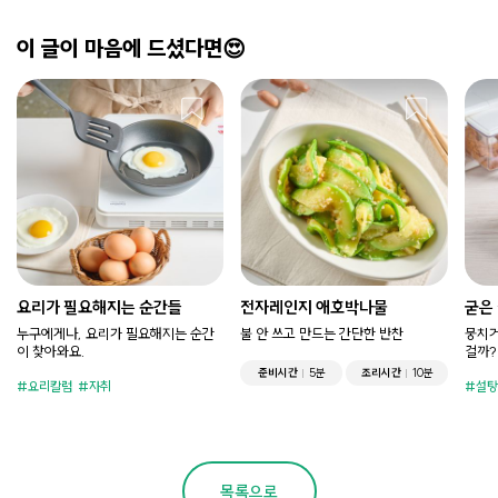
이 글이 마음에 드셨다면😍
요리가 필요해지는 순간들
전자레인지 애호박나물
굳은
누구에게나, 요리가 필요해지는 순간
불 안 쓰고 만드는 간단한 반찬
뭉치거
이 찾아와요.
걸까?
준비시간
5분
조리시간
10분
요리칼럼
자취
설탕
목록으로