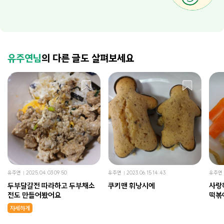
유주연님
의 다른 글도 살펴보세요
유주연
2025.04.03 09:50
유주연
2023.06.15 14:43
유주연
두부달걀전 따라하고 두부채소
쿠키맨 휘낭시에
사랑하는
전도 만들어봤어요
떡볶
자세하게