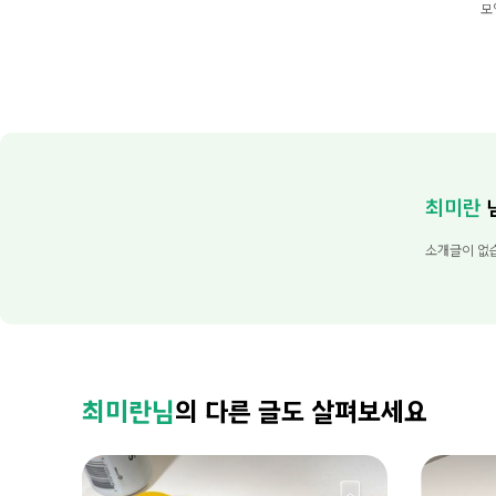
모
최미란
소개글이 없
최미란님
의 다른 글도 살펴보세요