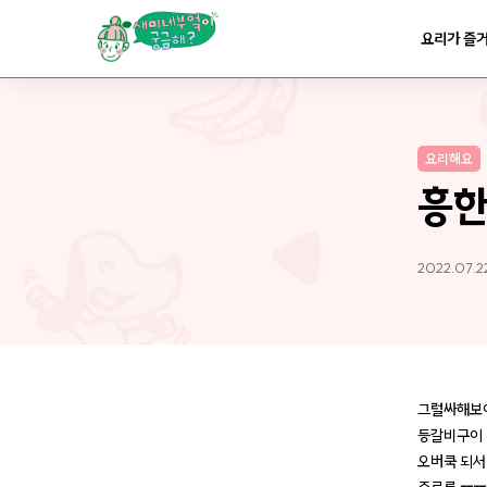
요리가
맛있어지는
부엌
요리가 즐
요리가
건강해지는
부엌
요리해요
요리가
쉬워지는
부엌
흥한
2022.07.2
그럴싸해보
등갈비구이 
오버쿡 되서