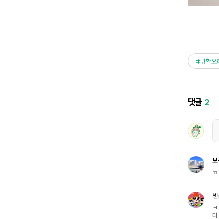
망한요
댓글
2
보
ㅎ
센
ㅋ
다