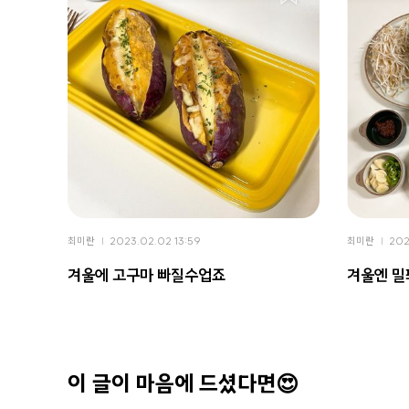
최미란
2023.02.02 13:59
최미란
202
겨울에 고구마 빠질수업죠
겨울엔 밀
이 글이 마음에 드셨다면😍