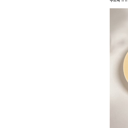
주르륵 ㅠㅠ