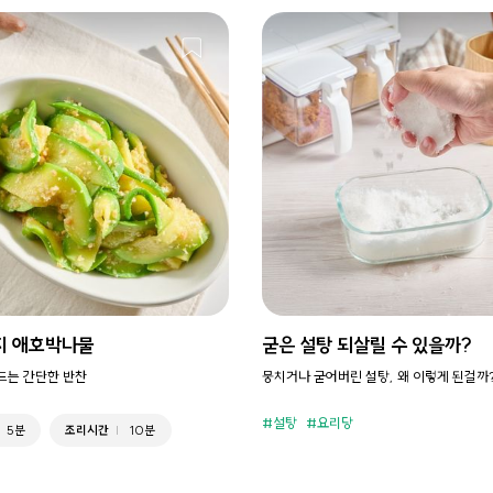
지 애호박나물
굳은 설탕 되살릴 수 있을까?
만드는 간단한 반찬
뭉치거나 굳어버린 설탕, 왜 이렇게 된걸까
설탕
요리당
5분
조리시간
10분