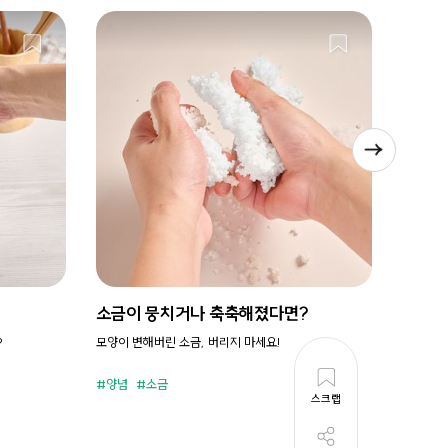
소금이 뭉치거나 축축해졌다면?
시원새
?
모양이 변해버린 소금, 버리지 마세요!
휘리릭 냉
양념
소금
준비시
스크랩