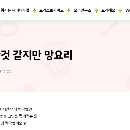
거워지는 새미네부엌
요리초보가이드
요리연구소
요리해요
W
것 같지만 망요리
2 12:02
이지만 엄청 딱딱했던
ㅎㅎ 고인돌 씹어먹는 줄
 넘 딱딱했어요 ㅠ