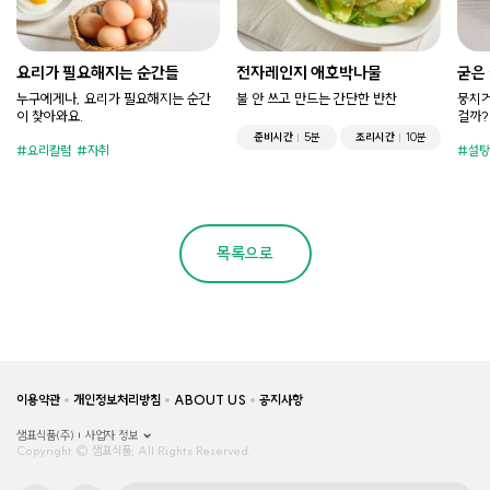
요리가 필요해지는 순간들
전자레인지 애호박나물
굳은
누구에게나, 요리가 필요해지는 순간
불 안 쓰고 만드는 간단한 반찬
뭉치거
이 찾아와요.
걸까?
준비시간
5분
조리시간
10분
요리칼럼
자취
설탕
목록으로
이용약관
개인정보처리방침
ABOUT US
공지사항
샘표식품(주)
사업자 정보
Copyright © 샘표식품, All Rights Reserved.