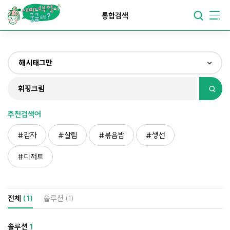
요리가
맛있어지는
부엌
통합검색
요리가
건강해지는
부엌
해시태그만
요리가
쉬워지는
부엌
전체
제목&내용만
추천검색어
재료만
감자
살림
볶음밥
생선
해시태그만
디저트
전체
(1)
솔루션
(1)
솔루션
1