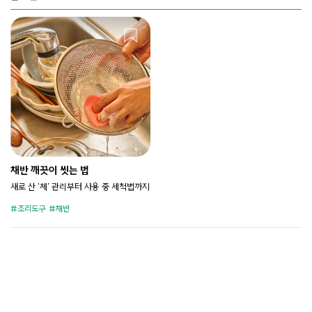
채반 깨끗이 씻는 법
새로 산 '체' 관리부터 사용 중 세척법까지
조리도구
채반