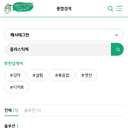
요리가
맛있어지는
부엌
통합검색
요리가
건강해지는
부엌
해시태그만
요리가
쉬워지는
부엌
전체
제목&내용만
추천검색어
재료만
감자
살림
볶음밥
생선
해시태그만
디저트
전체
(1)
솔루션
(1)
솔루션
1