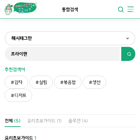
요리가
맛있어지는
부엌
통합검색
요리가
건강해지는
부엌
해시태그만
요리가
쉬워지는
부엌
전체
제목&내용만
추천검색어
재료만
감자
살림
볶음밥
생선
해시태그만
디저트
전체
(5)
요리초보가이드
(1)
솔루션
(4)
요리초보가이드
1