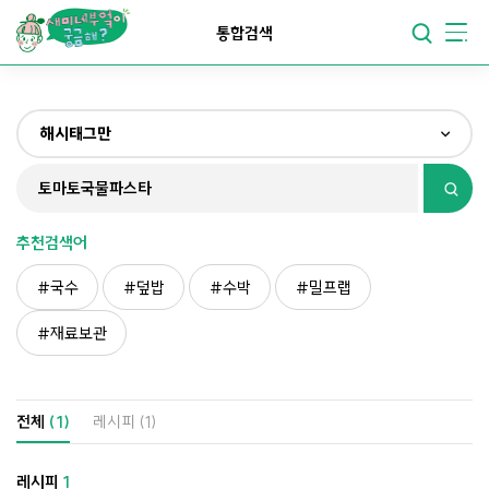
요리가
맛있어지는
부엌
통합검색
요리가
건강해지는
부엌
해시태그만
요리가
쉬워지는
부엌
전체
제목&내용만
추천검색어
재료만
국수
덮밥
수박
밀프랩
해시태그만
재료보관
전체
(1)
레시피
(1)
레시피
1