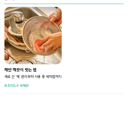
채반 깨끗이 씻는 법
새로 산 '체' 관리부터 사용 중 세척법까지
조리도구
채반