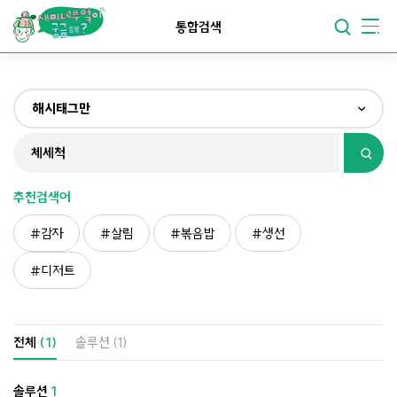
요리가
맛있어지는
부엌
통합검색
요리가
건강해지는
부엌
해시태그만
요리가
쉬워지는
부엌
전체
제목&내용만
추천검색어
재료만
감자
살림
볶음밥
생선
해시태그만
디저트
전체
(1)
솔루션
(1)
솔루션
1