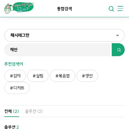
요리가
맛있어지는
부엌
통합검색
요리가
건강해지는
부엌
해시태그만
요리가
쉬워지는
부엌
전체
제목&내용만
추천검색어
재료만
감자
살림
볶음밥
생선
해시태그만
디저트
전체
(2)
솔루션
(2)
솔루션
2